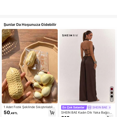
Şunlar Da Hoşunuza Gidebilir
6
1 Adet Fıstık Şeklinde Sıkıştırılabilir
En Çok Satanlar
SHEIN BAE
Stres Oyuncağı, Ofis Rahatlaması v
50
SHEIN BAE Kadın Dik Yaka Bağcıklı
,49TL
e Parti Etkileşimi İçin Uygun, Doğu
Günlük Düz Renk Moda Takımı, Ra