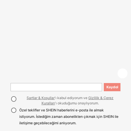
Kaydol
Şartlar & Koşullar
'ı kabul ediyorum ve
Gizlilik & Çerez
Kuralları
'ı okuduğumu onaylıyorum.
Özel teklifler ve SHEIN haberlerini e-posta ile almak
istiyorum. İstediğim zaman abonelikten çıkmak için SHEIN ile
iletişime geçebileceğimi anlıyorum.