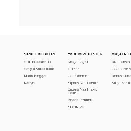
ŞİRKET BİLGİLERİ
YARDIM VE DESTEK
MÜŞTERİ H
SHEIN Hakkında
Kargo Bilgisi
Bize Ulaşın
Sosyal Sorumluluk
İadeler
Ödeme ve Ve
Moda Bloggerı
Geri Ödeme
Bonus Pua
Kariyer
Sipariş Nasıl Verilir
Sıkça Sorul
Sipariş Nasıl Takip
Edilir
Beden Rehberi
SHEIN VIP