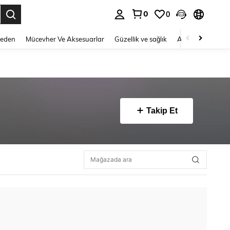
0
0
 to select.
Beden
Mücevher Ve Aksesuarlar
Güzellik ve sağlık
Ayakkabı
Ev T
Takip Et