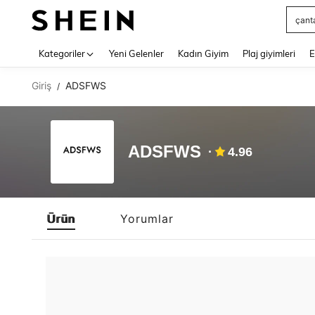
çant
Use up 
Kategoriler
Yeni Gelenler
Kadın Giyim
Plaj giyimleri
E
Giriş
ADSFWS
/
ADSFWS
4.96
Ürün
Yorumlar