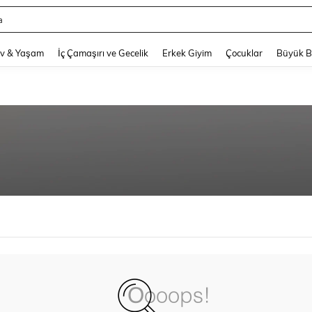
a
and down arrow keys to navigate search Son arama and Keşif Arama. Press Enter
v & Yaşam
İç Çamaşırı ve Gecelik
Erkek Giyim
Çocuklar
Büyük 