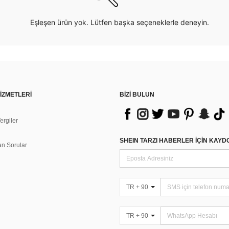
Eşleşen ürün yok. Lütfen başka seçeneklerle deneyin.
İZMETLERİ
BİZİ BULUN
rgiler
n
SHEIN TARZI HABERLER IÇIN KAY
an Sorular
TR + 90
TR + 90