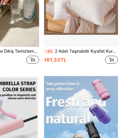
Temizleme Aleti, Banyo, Mağaza, Mutfak ve Ev İçin İdeal, Ev Gereçleri Tedarikçisi 3/1 Adet
2 Adet Taşınabilir Kıyafet Kurutma Çantası, Hızlı Kuruyan Mini Katlanabilir Kurutma Çantaları, Yeniden Kullanılabilir, Seyahat, Yurt, Ofis ve Ev İçin Uygun, Mavi Şişme Mont Kurutma Demosu Dahil, Ofis Çamaşır Çözümü, Kompakt Kurutma Çantaları, Geliştirilmiş Hava Akış Tasarımı
-4%
161,33TL