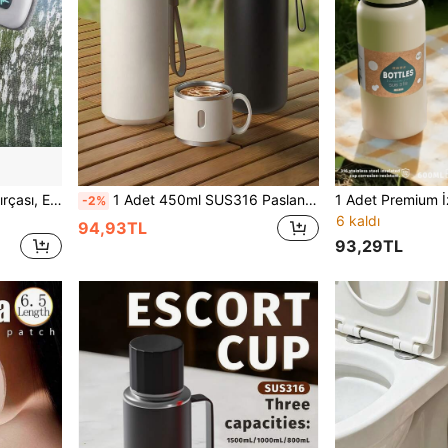
Sihirli Pencere Temizleme Fırçası, Ekran/Cam İçin Uygun - Evcil Hayvan Tüyü Temizleyici | Uzatılabilir Çift Direkli, Ayarlanabilir Uzunlukta Yeniden Kullanılabilir Ev Aleti | Mükemmel Hediye Seçeneği: Tatiller/Öğretmenler Günü/Noel/Cadılar Bayramı
1 Adet 450ml SUS316 Paslanmaz Çelik Taşınabilir Yalıtımlı Bardak, Ayrılabilir Fincanlı, 24 Saat Soğuk ve Sıcak Tutma, Tek Elle Açılan Sızdırmaz Kapak, Dayanıklı, Buzlu Kahve, Çay, Kamp, Yürüyüş, Seyahat, Ofis, Ev ve Dış Mekan İçin Hediye Yaz İçecek Bardağı, 4 Renk
-2%
6 kaldı
94,93TL
93,29TL