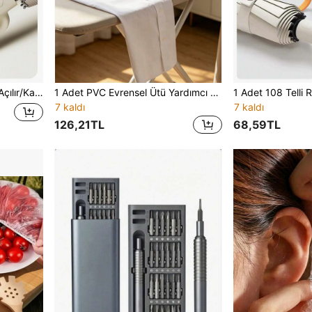
ağmur Geçirmez ve UV Korumalı, UPF50+, Siyah UV Kaplama, Tek Tıkla Açılır/Kapanır
1 Adet PVC Evrensel Ütü Yardımcı Tabanlığı, PTFE Yanmaz Ütü Taban Kılıfı, Giysi Koruyucu Ütü Makinesi Taban Kılıfı, Ev Tipi Buharlı Ütü Aksesuarlarıyla
7 kaldı
7 kaldı
126,21TL
68,59TL