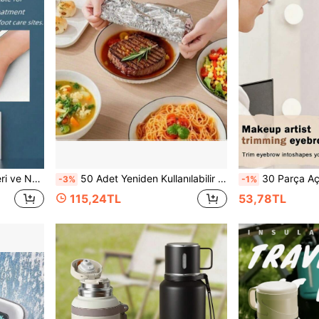
 Aleti, Çanta, Düzenleyici, Saklama
50 Adet Yeniden Kullanılabilir Alüminyum Folyo Gıda Kapakları, Yalıtımlı Kase ve Tabak Isıtıcıları, Toz Geçirmez Tazelik Koruyucu, Mutfak Tezgahı Artan Yemek Saklama Kapakları, Ev Piknik ve Parti Yemek Koruma Kapakları
30 Parça Açık Pembe Tıraş Seti, Kaş Düzeltici, Peeling ve Bakım Aletleri, Vücut Tüyl
-3%
-1%
115,24TL
53,78TL