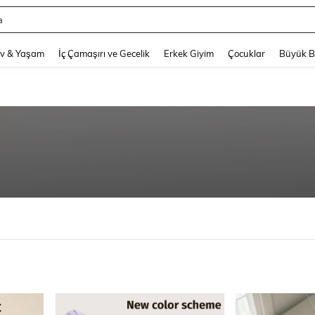
hy
and down arrow keys to navigate search Son arama and Keşif Arama. Press Enter
v & Yaşam
İç Çamaşırı ve Gecelik
Erkek Giyim
Çocuklar
Büyük 