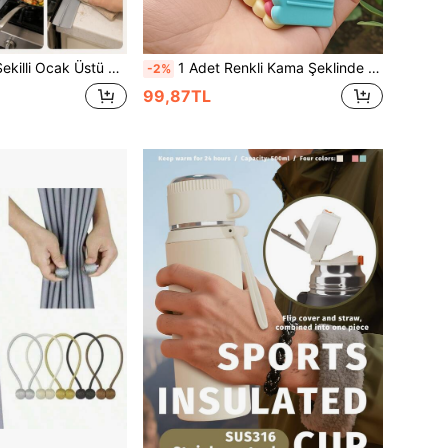
, Su Geçirmez, Yağ Geçirmez, Toz Geçirmez, Silikon Yapıştırıcılı Mutfak Boşluk Kapatıcı, Isıya Dayanıklı, Su Geçirmez, Leke Tutmaz, Boşluklar İçin İdeal
1 Adet Renkli Kama Şeklinde Silikon Kapı Stoperi, Çarpma Önleyici, Kaymaz, Rüzgar Geçirmez, Delme Gerektirmez, Sağlam Kauçuk Kapı Sızdırmazlık Takozu, Sabit Kapı Stoperi ve Koruyucusu, Sessiz, Çarpmasız Kapanma, Zemin İçin Kaymaz Kapı Takozu, Dayanıklı Yüksek Mukavemetli Kauçuk Kapı Kaması, Çeşitli Yüzeylere Uygun, İç Mekan Kapı Kaması (Renk/Stil Rastgele)
-2%
99,87TL