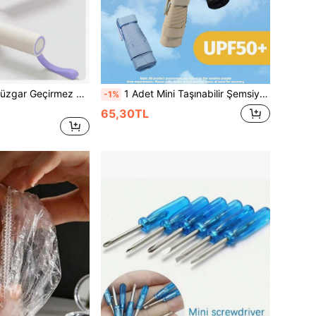
1 Adet 108 Telli Rüzgar Geçirmez Ters Katlanır Şemsiye, Tam Otomatik Tek Tuşla Açma/Kapama, UPF50+ Siyah Kaplama UV Korumalı, Yüksek Yoğunluklu Su Geçirmez Pongee Kumaş, Taşınabilir Seyahat Güneş/Yağmur Şemsiyesi, Rüzgarlı ve Yağmurlu Mevsim Dış Mekan Yürüyüşleri İçin Uygun, Düğün Hediyesi
1 Adet Mini Taşınabilir Şemsiye, UV Korumalı ve Su Geçirmez, Katlanabilir ve Kompakt, Okul, Ofis, Ev, Seyahat ve Daha Fazlası İçin Uygun, Sevgililer Günü, İlkbahar/Yaz, Nedime Hediyesi, Yatak Odası Dekoru, Plaj, Seyahat, Unisex, Sevimli Stil, Anneler Günü Hediyesi, Bahçe, Mutfak Dekoru, Yaz, Seyahat Gereçleri, Oda Dekoru, Stres Giderici Oyuncak, Mezuniyet Hediyesi
-1%
65,30TL