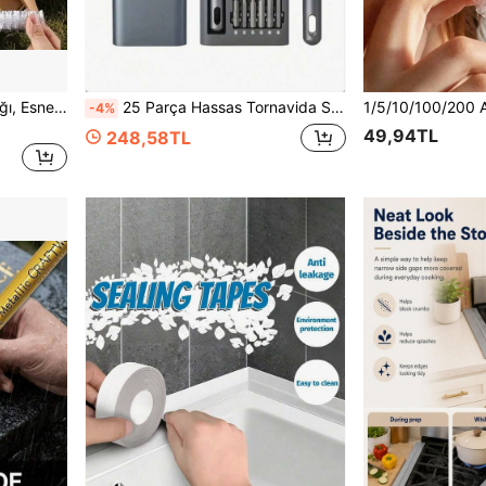
500 Adet Esnek Gıda Kapağı, Esneyebilen Kase ve Tabak Kapakları, Tek Kullanımlık ve Yeniden Kullanılabilir Mutfak Streç Film, Kokusuz Toz Geçirmez Gıda Sebze Meyve Saklama, Tüm Boyutlara Uygun, Piknik Restoran ve Ev İçin Temel İhtiyaç
25 Parça Hassas Tornavida Seti, Çok Fonksiyonlu Tamir Aleti, Çoklu Model Seçenekli, Cep Telefonu ve Tablet Sökme İşlemleri İçin Uygun, Günlük Kullanım, Plastik, Çeşitli Vida Başlıklı, Noel
-4%
49,94TL
248,58TL