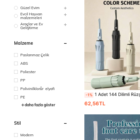
Güzel Evim
Evcil Hayvan
malzemeleri
Araçlar ve Ev
Geliştirme
Malzeme
Paslanmaz Çelik
ABS
Poliester
PP
Polivinilklorůr elyafi
1 Adet 144 Dilimli Rüzgar Geçirmez Ters Katlanır Şemsiye, Tam Otomatik Tek Tıkla Açma Kapama, UPF50+ Siyah Kaplama UV Korumalı, Yüksek Yoğunluklu Su İtici Pongee Kumaş, Kompakt Seyahat Güneş ve Yağmur Şemsiyesi,
-1%
PE
62,56TL
daha fazla göster
Stil
Modern