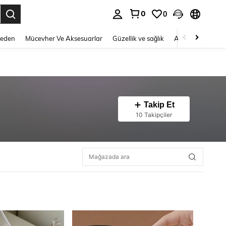
0
0
 to select.
Beden
Mücevher Ve Aksesuarlar
Güzellik ve sağlık
Ayakkabı
Ev T
Takip Et
10 Takipçiler