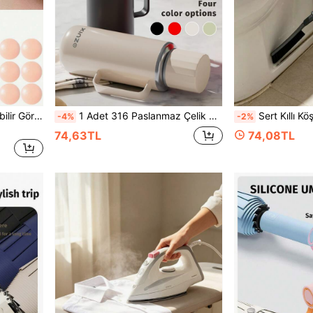
2/10 Adet Yeniden Kullanılabilir Görünmez Meme Ucu Kapatıcı, Dikişsiz ve Kaymaz, Çeşitli Kullanımlar İçin Uygun
1 Adet 316 Paslanmaz Çelik Yalıtımlı Su Şişesi, Saplı, Tek Elle Açılan Kapak, 24 Saat Soğuk ve Sıcak Tutma, Sızdırmaz, Buzlu Kahve, Çay, Spor, Yürüyüş, Kamp, Seyahat, Ofis, Yaz Plajı İçin Temel Ürün, Outdoor Hediye, Bej
Sert Kıllı Köşe Dikiş Temizleme Fırçası, Çok Fonksiyonlu Boşluk 
-4%
-2%
74,63TL
74,08TL