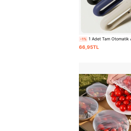
1 Adet Tam Otomatik Açılır/Kapanır Rüzgar Geçirmez Şemsiye, 24 Telli, Yüksek Yoğunluklu Su Geçirmez Kumaş, Tam Otomatik Ters Katlanır, Döner Halkalı Kilitli Sap, Kolay Taşınabilir Pençe Şekilli Sap, Taşınabilir Seyahat Şemsiyesi, Y
-1%
66,95TL