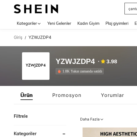
Squs
Use up 
Kategoriler
Yeni Gelenler
Kadın Giyim
Plaj giyimleri
E
Giriş
YZWJZDP4
/
YZWJZDP4
3.98
1.8K Yakın zamanda satıldı
Ürün
Promosyon
Yorumlar
Filtrele
Daha Fazla
Kategoriler