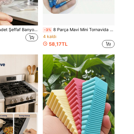
1/5/10/100/200 Adet Şeffaf Banyo Kulak Kapağı, Su Geçirmez Elastik Kulak Kapağı, Yüksek Esneklikli Kalınlaştırılmış Büyük Kulak Kapağı, Banyo ve Saç Bakımı İçin, Seyahat İçin Uygun, Ev Banyo Dekoru, Sonbahar Dekoru, Okula Dönüş Dekoru
8 Parça Mavi Mini Tornavida Seti, Oyuncak 2mm Yıldız Vida Tamir Aleti, El Becerilerini Geliştirmeye Uygun Küçük Tamir Aleti, Kristal Vida Aleti, Cadılar Bayramı, Noel, Şükran Günü Hediyesi, Erkekler İçin Aletler
-3%
4 kaldı
58,17TL