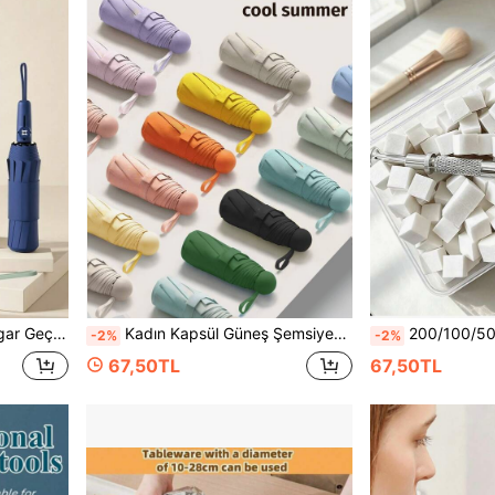
 Rüzgarlı Yağmurlu Mevsim ve Dış Mekan Yürüyüşleri İçin, Düğün Hediyesi
Kadın Kapsül Güneş Şemsiyesi, UV Korumalı, Güneş ve Yağmur 2'si 1 Arada, Mini 5 Katlı Ultra Hafif Taşınabilir, Dış Mekan UPF50+ Su Geçirmez Güneş Şemsiyesi, Tatil Hediyesi Seçeneği, Şık Taşınabilir Şemsiye, Yenilikçi Tasarım, Hafif Kapsül Mini Güneş Şemsiyesi, UV Korumalı ve Su Geçirmez, Saklama Çantalı Katlanabilir, Okul, Ofis, Ev, Seyahat, Dış Mekan, Bahçe İçin Uygun, Seyahat Gerekliliği
200/100/50 Adet 4 Dişli Cımbız Tutacaklı Mini Sünger Blokla
-2%
-2%
67,50TL
67,50TL