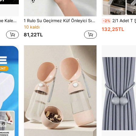
1 Adet Mezar Taşı İşaretleme Kalemi, Kalıcı Hava Koşullarına Dayanıklı Yağ Bazlı Boya, Hızlı Kuruyan İnce Uçlu, Granit, Mermer ve Mezar Taşlarındaki Solmuş Yazıların Onarımı İçin, Mezarlık Anıt Bakımı ve Yazıt Restorasyonu, Fayans ve Taş Renk Yenileme, Mezarlık Bakımı İçin Özellikle Uygun, Suya ve Güneşe Dayanıklı Yağ Bazlı Boya Kalemi, Bahçe Malzemeleri Kalemi
1 Rulo Su Geçirmez Küf Önleyici Sızdırmazlık Bandı, 3.2m Kendinden Yapışkanlı Derz Şeridi Mutfak Lavabosu Banyo Tuvalet Küvet İçin, Esnek PVC Boşluk Doldurucu Kenar Sızdırmazlığı, Küf Önleyici Duvar Köşe Koruyucu, Kolayca Boyutlandırılabilir Ev Sızdırmazlık Çözümü
2/1 Adet T Şekilli Ocak Üstü Yüksek Sıcaklığa Dayanıklı Boşluk Dolgu Şeritleri, Silikon Sızdırmazlık Şeritleri
-2%
10 kaldı
132,25TL
81,22TL