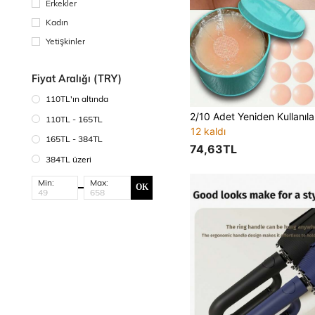
Erkekler
Kadın
Yetişkinler
Fiyat Aralığı (TRY)
110TL'ın altında
110TL - 165TL
12 kaldı
165TL - 384TL
74,63TL
384TL üzeri
Min:
Max:
OK