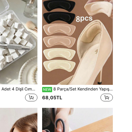
r, Tırnak Sanatı Jel Gradyan Tie Dye Süngerler, Gradyan Tırnak Jel Ojeleri Araçları
8 Parça/Set Kendinden Yapışkanlı Topuk Yastıkları, Yüksek Topuklu Botlar ve Ayakkabılar İçin Kalın Yastıklı Kaymaz Şok Emici Köpük İç Taban, Yumuşak Topuk Tutucu, Su Toplamayı Önleyici, Ayakkabı Numarası Küçültücü, Kadın ve Erkek, Yürüyüş ve Seyahat, İlkbahar Yaz Nedime Hediyesi, Seyahat Gereçleri
NEW
68,05TL