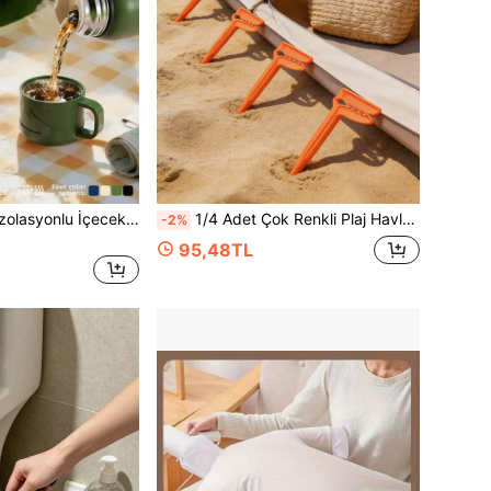
1 Adet Premium İzolasyonlu İçecek Termosu, 316 Paslanmaz Çelik Malzeme, Dış Mekan/Araç İçi Pipetli Su Şişesi/Kahve Kupası, Sıcak/Soğuk Tutar, Sızdırmaz, Araç Bardak Tutucuya Uygun, Spor, Seyahat ve Okul İçin Uygun, Sevgililer Günü, Kadınlar ve Okula Dönüş İçin Harika Hediye
1/4 Adet Çok Renkli Plaj Havlusu Klipsi, Ağır Hizmet Tipi Plastik Çadır Kazığı, Rüzgar Geçirmez Zemin Sabitleyici, Kaymaz Battaniye Klipsi, Plaj, Kamp, Piknik, Veranda, Bahçe ve Dış Mekan Etkinlikleri İçin Uygun, Yeniden Kullanılabilir Dayanıklı Klipsler
-2%
95,48TL