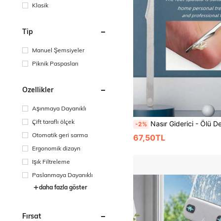
Klasik
Tip
Manuel Şemsiyeler
Piknik Paspasları
Özellikler
Aşınmaya Dayanıklı
Çift taraflı ölçek
Nasır Giderici - Ölü Deri ve Nasırları Temizlemek İçin Ayak Törpüsü ve Topuk Kazıyıcı, Günlük Ev Ayak Bakım
-2%
Otomatik geri sarma
67,50TL
Ergonomik dizayn
Işık Filtreleme
Paslanmaya Dayanıklı
daha fazla göster
Fırsat