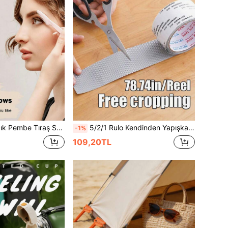
eri Alma Makinesi, Uzun Saplı Bıçaklar ve Hassas Koruyuculu Kadın Kaş Şekillendirme Kiti, Ev veya Seyahat İçin Uygun
5/2/1 Rulo Kendinden Yapışkanlı Pencere Sineklik Tamir Bandı, Böcek Önleyici File Delik Tamir Yaması, Güçlü Yapışkanlı Sineğe Dayanıklı File Onarımı, Yurt Odası Kapı Perdesi Sineklik ve Sivrisinek Teli Yırtık Tamiri İçin, Su Geçirmez Dayanıklı Şeffaf Bant, Kolay Uygulama ve Kesim, İç ve Dış Mekan
-1%
109,20TL