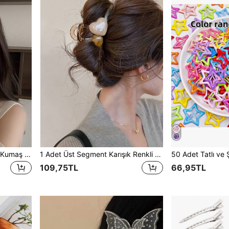
1 adet Zarif, Şık, Minimalist Kumaş Saç Bandı, Güzellik, Ev Saç Aksesuarı, Seyahat, Doğum Günü
1 Adet Üst Segment Karışık Renkli Büyük Kalp Şeklinde Saç Kıskaç Tokası, Saç Aksesuarı, Kadınlar İçin Sade, Taze ve Zarif Hediye
109,75TL
66,95TL