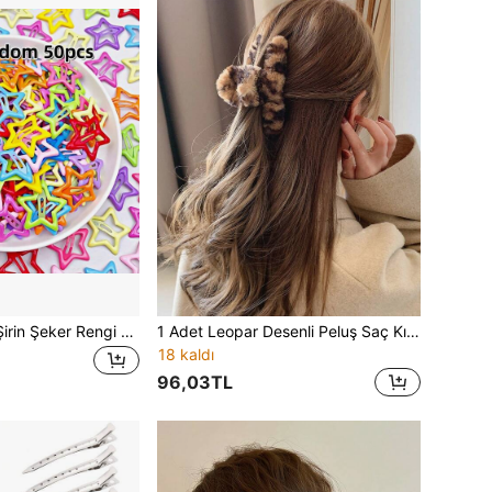
50 Adet Tatlı ve Şirin Şeker Rengi Damla Yağlı Beş Köşeli Yıldız Toka, Kadınlar İçin Kakül/Yan Kakül/At Kuyruğu Saç Stili Tokası, Y2K Pençe Toka Saç Kıskaçları Saç Tokaları, Baş Aksesuarları, Saç İğnesi, Yaz, Tatil, Seyahat, Saç Tokası, Doğum Günü
1 Adet Leopar Desenli Peluş Saç Kıskacı, Kadınlar İçin Şık ve Çok Yönlü Saç Aksesuarı, / Kürk Pençe Pofuduk Saç Tokası
18 kaldı
96,03TL