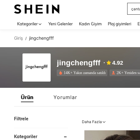
çant
Use up 
Kategoriler
Yeni Gelenler
Kadın Giyim
Plaj giyimleri
E
Giriş
jingchengfff
/
jingchengfff
4.92
14K+ Yakın zamanda satıldı
2K+ Yeniden sa
Ürün
Yorumlar
Filtrele
Daha Fazla
Kategoriler