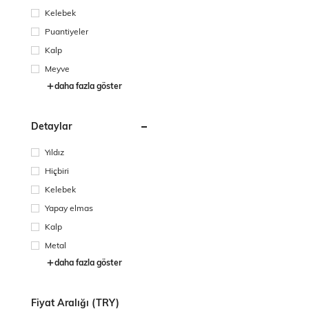
Kelebek
Puantiyeler
Kalp
Meyve
daha fazla göster
Detaylar
Yıldız
Hiçbiri
Kelebek
Yapay elmas
Kalp
Metal
daha fazla göster
Fiyat Aralığı (TRY)