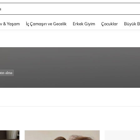
a
and down arrow keys to navigate search Son arama and Keşif Arama. Press Enter
v & Yaşam
İç Çamaşırı ve Gecelik
Erkek Giyim
Çocuklar
Büyük 
tın alma