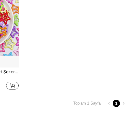
Kızlar İçin 100 Adet/30 Adet Şeker ve Havalı Şeker Rengi Emaye Beş Köşeli Yıldız Saç Tokası, Yan Perçem, At Kuyruğu, Saç Aksesuarları, Pençe Toka, Saç Kaydırağı, Saç Pençesi, Set, Baş Aksesuarları, Saç Tokası
1
Toplam 1 Sayfa