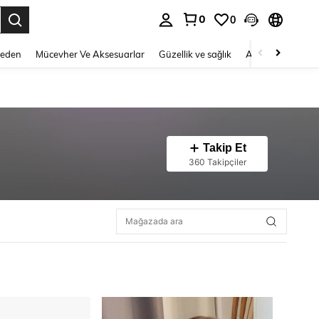
0
0
 to select.
Beden
Mücevher Ve Aksesuarlar
Güzellik ve sağlık
Ayakkabı
Ev T
Takip Et
360 Takipçiler