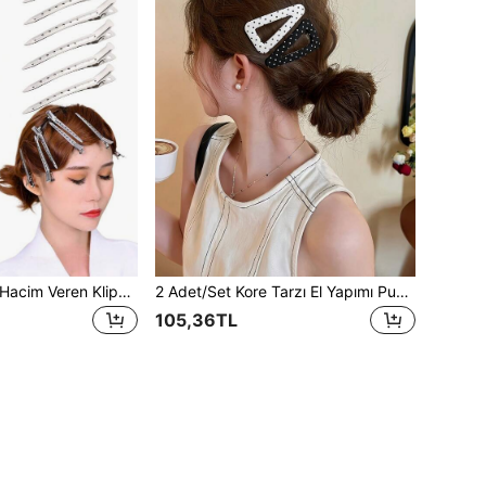
20 Adet/10 Adet Hacim Veren Klipsli Saç Tokası, Kadınlar İçin Görünmez Kakül ve Tepe Şekillendirme Klipsi (Kişisel Makyaj, Kuaför Salonları, Fotoğraf Stüdyoları İçin Uygun), Pençe Toka, Saç Tokası, Okul Gereçleri, Saç Aksesuarları, Baş Aksesuarları, Kadınlar İçin Saç Aksesuarları, Saç İğnesi, Seyahat, Doğum Günü
2 Adet/Set Kore Tarzı El Yapımı Puantiyeli Kumaş Saç Tokası, Kahkül Tokası, Kadınlar ve Kızlar İçin Vintage Retro Üçgen Saç Tokası, Günlük Aksesuar, Saç Kıskaçlı Toka, Saç Pençesi, Saç Kaydırağı, Saç Barrette, Çıtçıtlı Toka, Saç Aksesuarları, Baş Aksesuarları, Saç İğnesi, Yaz, Tatil, Seyahat
105,36TL