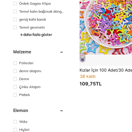
Ördek Gagası Klipsi
Temel kalın bağırsak döngü
sü
geniş kafa bandı
Temel geometri
daha fazla göster
Malzeme
Poliester
demir alaşımı
38 kaldı
Demir
109,75TL
Çinko Alaşım
PMMA
Eleman
Yıldız
Hiçbiri