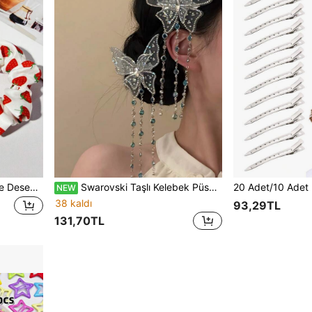
2 Adet Kiraz ve Çilek Meyve Desenli Saç Tokası Scrunchie, Kadınlar İçin Şık ve Tatlı Saç Aksesuarı Saç Lastiği
Swarovski Taşlı Kelebek Püsküllü Saç Tokası, Zarif Tatlı Lüks İnce Yan Toka, Kadınlar İçin Vintage Saray Stili Saç Aksesuarı, Çinko Alaşım
NEW
38 kaldı
93,29TL
131,70TL