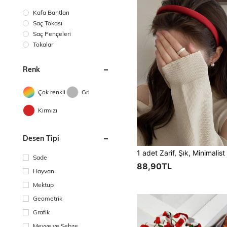
Kafa Bantları
Saç Tokası
Saç Pençeleri
Tokalar
Renk
Çok renkli
Gri
Kırmızı
Desen Tipi
Sade
88,90TL
Hayvan
Mektup
Geometrik
Grafik
Meyve ve Sebze