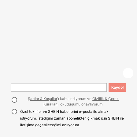
Kaydol
Şartlar & Koşullar
'ı kabul ediyorum ve
Gizlilik & Çerez
Kuralları
'ı okuduğumu onaylıyorum.
Özel teklifler ve SHEIN haberlerini e-posta ile almak
istiyorum. İstediğim zaman abonelikten çıkmak için SHEIN ile
iletişime geçebileceğimi anlıyorum.