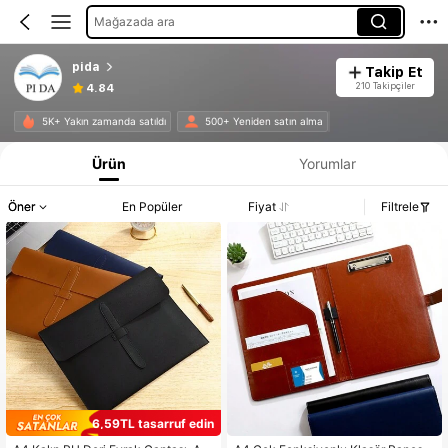
Mağazada ara
pida
Takip Et
210 Takipçiler
4.84
5K+ Yakın zamanda satıldı
500+ Yeniden satın alma
Ürün
Yorumlar
Öner
En Popüler
Fiyat
Filtrele
6,59TL tasarruf edin