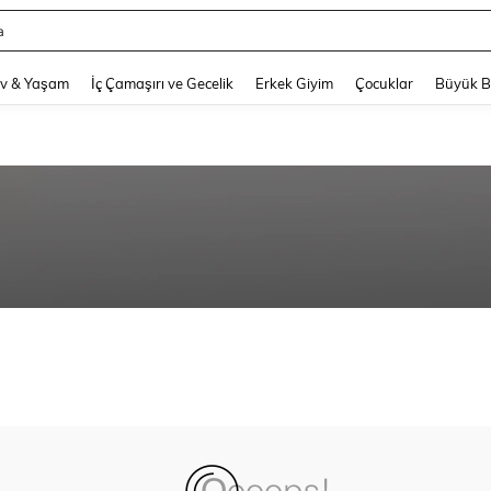
a
and down arrow keys to navigate search Son arama and Keşif Arama. Press Enter
v & Yaşam
İç Çamaşırı ve Gecelik
Erkek Giyim
Çocuklar
Büyük 