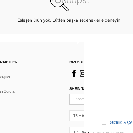
Eşleşen ürün yok. Lütfen başka seçeneklerle deneyin.
İZMETLERİ
BİZİ BULUN
rgiler
n
SHEIN TARZI HABERLER IÇIN KAY
an Sorular
TR + 90
Gizlilik & Çe
TR + 90