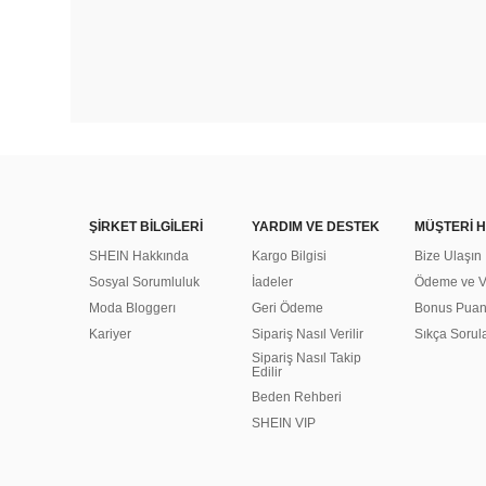
ŞİRKET BİLGİLERİ
YARDIM VE DESTEK
MÜŞTERİ H
SHEIN Hakkında
Kargo Bilgisi
Bize Ulaşın
Sosyal Sorumluluk
İadeler
Ödeme ve Ve
Moda Bloggerı
Geri Ödeme
Bonus Pua
Kariyer
Sipariş Nasıl Verilir
Sıkça Sorul
Sipariş Nasıl Takip
Edilir
Beden Rehberi
SHEIN VIP