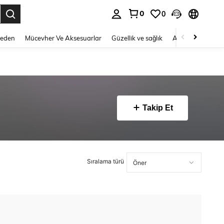
0
0
 to select.
Beden
Mücevher Ve Aksesuarlar
Güzellik ve sağlık
Ayakkabı
Ev T
Takip Et
Sıralama türü