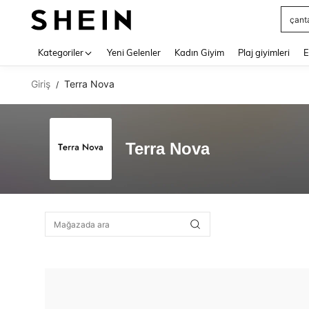
çant
Use up 
Kategoriler
Yeni Gelenler
Kadın Giyim
Plaj giyimleri
E
Giriş
Terra Nova
/
Terra Nova