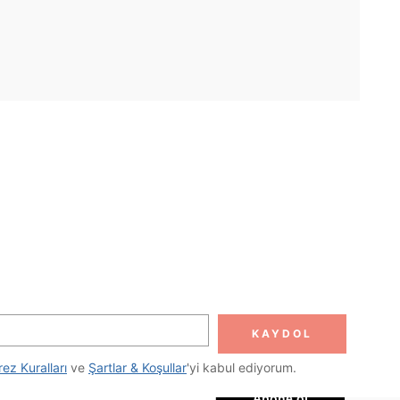
UYGULAMA
DOLUN
Abone ol
KAYDOL
Abone Ol
rez Kuralları
 ve 
Şartlar & Koşullar
'yi kabul ediyorum.
Abone ol