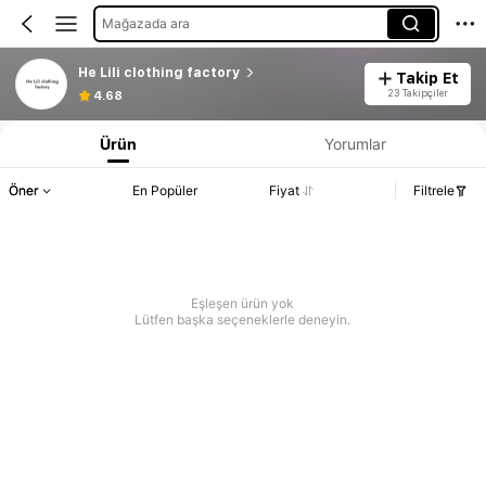
Mağazada ara
He Lili clothing factory
Takip Et
23 Takipçiler
4.68
Ürün
Yorumlar
Öner
En Popüler
Fiyat
Filtrele
Eşleşen ürün yok
Lütfen başka seçeneklerle deneyin.