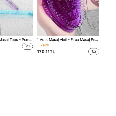
1 Adet Cam Yüz Masaj Topu - Pembe Kristal Buz Terapisi Masaj Güzellik Topu, Güzellik, Cilt Bakım Ürünleri, Spa, Kişisel Bakım, Cilt Bakım Aletleri, Yüz Bakımı, Estetisyen Malzemeleri, Masaj, Yüz Masaj Aleti, Yüz Silindiri, Buz Silindiri, Buz Silindiri Yüz
1 Adet Masaj Aleti - Fırça Masaj Fırçası Sihirli Akrep Fırçası Oğlak Beş Vücut Güzellik Evrensel Zayıflama Baş Terapisi Fırçası Uçucu Yağ Fırçası Bel Karın
3 kaldı
170,11TL