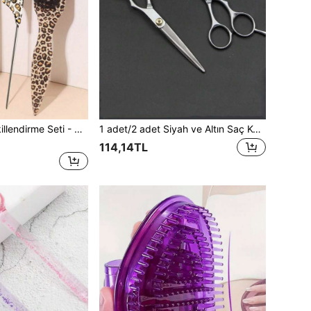
3 Parçalı Saç Şekillendirme Seti - Düzleştirme Fırçası, Kabartma Tarağı, Kaş Fırçası, Saç Ucu Fırçası, Perma Fırçası, Saç Yağı Fırçası, Temizleme Fırçası
1 adet/2 adet Siyah ve Altın Saç Kesme Makası - Perçem Düzeltici, İnceltme Makası, Kuaför Salonu ve Ev Saç Bakım Aletleri, Düz Arka Fırça, Berber Aksesuarları, Saç Kurutma Makinesi, Saç, Berber, Saç Aletleri, Saç Ürünleri, Saç Aksesuarları, Kenar Fırçası, Şekillendirme Fırçası, Berber Aksesuarları, Seyahat, Saç Kurutma Makinesi, Saç Aksesuarları, Saç Spreyi, Saç Aksesuarları, Kıvırcık Saç Ürünleri, Kuaförlük Ekipmanları, Aksesuarlar, Saç Kesme Makası, Noel, Berber Dükkanı, Berber Aksesuarları, Saç Aksesuarları, Kuaförlük, Saç Kurutma Makinesi, Saç, Aksesuarlar, Saç Ürünleri, Saç Aletleri, Saç Malzemeleri, Saç Bakımı, Kıvırcık Saç Fırçası, Berber, Berber Aksesuarları, Kuaförlük Ekipmanları, Seyahat Temel Gereçleri, Saç Modeli, Kuaförlük, Saç, Seyahat, Saç Ürünleri, Saç Aletleri, Saç Malzemeleri, Berber, Berber Aksesuarları, Berber Dükkanı, Kuaförlük Ekipmanları
114,14TL