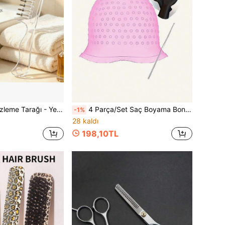
Saç Bakım Masaj Tarağı, Geniş Dişli, Kadınlar İçin Düğüm Açıcı ve Karışıklık Önleyici Şeffaf Tarak
4 Parça/Set Saç Boyama Bonesi - Saç Açma Aleti, İğneli, Kolay Temizlenebilir, Salon Kullanımına Uygun Silikon Saç Açma Bonesi, Saç Boyama Eldivenleri
-1%
28 kaldı
198,10TL