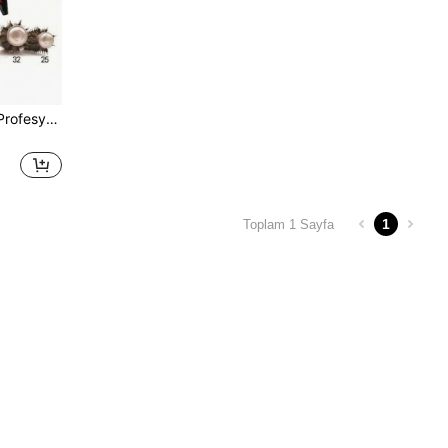
1 adet Seramik Rulo Fırça, Profesyonel Saç Şekillendirme Fırçası, Antistatik Alüminyum Tüp, Tüm Saç Tiplerine Uygun, Okula Dönüş, Seyahat Tatili Temel Gereçleri, Kadınlar İçin Saç Aksesuarları, Fırça, Saç Fırçaları, Kenar Fırçası, Saç Fırçası, Saç Tarağı, Saç Tarağı, Saç Açma Fırçası, Top Fırça, Mini Saç Fırçası, Saç Fırçası Seti, Ahşap Tarak, Saç Fırçası, Tarak, Düz Arka Fırça, Saç Fırçası, Kenar Fırçası, Saç Fırçası, Saç Fırçası, Saç Fırçası Seti, Tarak Saç, Mini Saç Fırçası, Düz Arka Fırça, Saç Ürünleri, Saç Aletleri, Saç Gereçleri, Saç Bakımı, Kıvırcık Saç Fırçası, Berber, Berber Aksesuarları, Kuaförlük Ekipmanları, Seyahat Temel Gereçleri, Seyahat Temel Gereçleri, Saç Modeli, Kuaförlük, Saç Fırçası, Düz Arka Fırça, Şekillendirme Fırçası, Kıvırcık Saç Fırçası, Kenar Fırçası, Saç Tarağı, Saç Fırçası Seti, Saç Tarak, Bukleler İçin Tarak, Düz Arka Fırça, Kadınlar İçin Saç Fırçası, Saç, Seyahat, Saç Ürünleri, Saç Aletleri, Saç Eşyalar, Berber, Berber Aksesuarları, Berber Dükkanı, Kuafö
1
Toplam 1 Sayfa