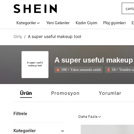
Squs
Use up 
Kategoriler
Yeni Gelenler
Kadın Giyim
Plaj giyimleri
E
Giriş
A super useful makeup tool
/
A super useful makeup
18K+ Yakın zamanda satıldı
1K+ Yeniden sa
Ürün
Promosyon
Yorumlar
Filtrele
Daha Fazla
Kategoriler