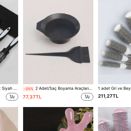
a, Kadınlar İçin Saç Fırçası, Saç, Seyahat, Saç Ürünleri, Saç Aletleri, Saç Gereçleri, Berber, Berber Aksesuarları, Berber Dükkanı, Kuaförlük Ekipmanları
2 Adet/Saç Boyama Araçları - Saç Boyama Malzemeleri Saç Yağı Kasesi Saç Boyama Karıştırma Kasesi Kuaför Salonu Berber Dükkanı Kullanımı Siyah Saç Boyama Büyük Saç Boyama Fırçası Macun Karıştırma Kasesi
-25%
211,27TL
77,37TL