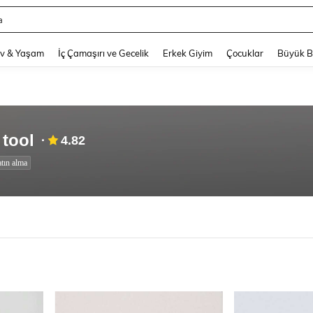
hy
and down arrow keys to navigate search Son arama and Keşif Arama. Press Enter
v & Yaşam
İç Çamaşırı ve Gecelik
Erkek Giyim
Çocuklar
Büyük 
 tool
4.82
tın alma