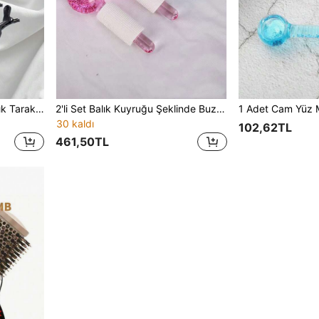
3 Adet Lüks Seramik Kıvırcık Tarak - Büyük Dalga Şekillendirme İçin Yuvarlak Gövdeli Tarak, Kaymaz Sap, Kolay Kavrama, Kaymaz, Kuru ve Islak Kullanım, Zahmetsiz Dolaşıklık Giderme, Modaya Uygun Bukleler, Elektrik Gerektirmez
2'li Set Balık Kuyruğu Şeklinde Buz Dalga Güzellik Topu, Soğuk ve Sıcak Kompres Masaj Topu, Kristal Enerji Buz Topu, Yüz ve Göz Masaj Aleti, Evde Güzellik Bakım Aleti, Taşınabilir Soğuk ve Sıcak Kompres Topu
30 kaldı
102,62TL
461,50TL