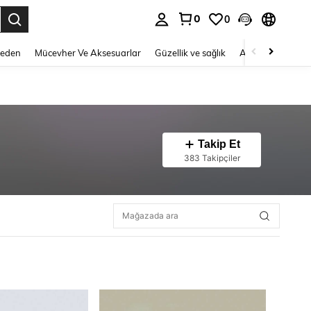
0
0
 to select.
Beden
Mücevher Ve Aksesuarlar
Güzellik ve sağlık
Ayakkabı
Ev T
Takip Et
383 Takipçiler