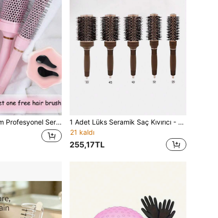
Temel Gereçleri, Kadınlar İçin Saç Aksesuarları, Fırçalar, Kenar Fırçası, Kenar Fırçası Saç Tarağı, Saç Fırçası Seti, Fırça, Berber, Kuaförlük Ekipmanları, Saç Modeli, Kuaförlük, Saç Fırçası, Saç Fırçası Seti, Saç Tarak, Bukleler İçin Tarak, Saç Açıcı Fırça, Kadınlar İçin Saç Fırçası, Berber Aksesuarları, Berber Dükkanı, Kuaförlük Ekipmanları
1 Adet Lüks Seramik Saç Kıvırıcı - Şık Yuvarlak Fırça - Şık Kıvırma, Elektrik Gerektirmez, Dayanıklı Saç Aksesuarı, Naylon, Tüm Saç Tiplerine Uygun, Büyük Dalgalar Şekillendirme, Saç Fırçası
21 kaldı
255,17TL