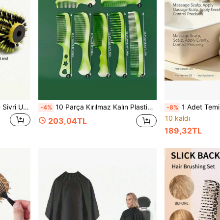
1 adet/Set Brezilya Tarağı - Sivri Uçlu Makaralı Tarak, Pembe-Sarı Seramik Alüminyum Boru Makaralı Tarak, Kıvırcık Saçlar İçin Düşük Statik Elektriklenme Önleyici Şekillendirici Tarak
10 Parça Kırılmaz Kalın Plastik Oxford Saç Tarağı Seti, Evde Saç Şekillendirme Tarak Seti, Fırçalar, Kenar Fırçası Saç Tarağı, Saç Açma Fırçası, Top Fırça, Mini Saç Fırçası Seti, Ahşap Tarak, Saç Fırçası, Tarak, Düz Arka Fırça, Saç Fırçası, Kenar Fırçası Saç Tarağı, Saç Fırçası Seti, Saç Tarak, Mini Saç Fırçası, Açma Fırçası, Saç Aletleri, Saç Fırçası, Kuaförlük Ekipmanları, Saç Modeli, Kuaförlük, Saç Fırçası, Saç Fırçası Seti, Saç Tarak, Bukleler İçin Tarak, Açma Fırçası, Kadınlar İçin Saç Fırçası, Berber, Berber Aksesuarları, Berber Dükkanı, Kuaförlük Ekipmanları
1 Adet Temizleme Tarağı - Yeni Kristal Plastik Şeffaf Sıvı İletken 
-4%
-8%
10 kaldı
203,04TL
189,32TL