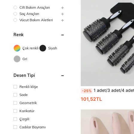
Cilt Bakım Araçları
Saç Araçları
Vücut Bakım Aletleri
Renk
Çok renkli
Siyah
Gri
Desen Tipi
Renkli klişe
1 adet/3 adet/4 adet Siyah Beyaz Silindir Tarak - İnce Dişli Tarak Sivri Kuyruklu Tarak Saç Tokaları, Kolay, Pürüzsüz Kıvırcık ve Düz Saç Modelleri İçin - ABS Plastik Saplı Plastik Kıllı Normal Saç Silindir Fırçası, Taşınabilir Profesyonel Şekillendirme Aleti, Saç Fırçası, Kaygan Arka Fırça, Şekillendirme Fırçası, Kıvırcık Saç Fırçası, Kenar Fırçası, Saç Tarağı, Saç Fırçası, Saç Fırçası Seti, Saç Tarağı, Bukleler İçin Tarak, Saç Açıcı Fırç
-25%
Sade
101,52TL
Geometrik
Karikatür
Çizgili
Cadılar Bayramı