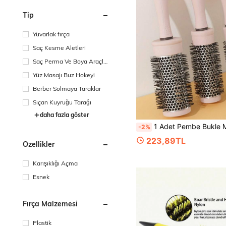
Tip
Yuvarlak fırça
Saç Kesme Aletleri
Saç Perma Ve Boya Araçlar
ı
Yüz Masajı Buz Hokeyi
Berber Solmaya Taraklar
Sıçan Kuyruğu Tarağı
daha fazla göster
1 Adet Pembe Bukle Makinesi Rulo Fırçası, Saç Şekillendirme Aleti, Perçem ve Kıvırcık Saç Şekillendirme İçin Yuvarlak Alüminyum Tüp Fırça, Okula Dönüş, Seyahat Tatili Temel Gereçleri, Kadınlar İçin Saç Aksesuarları, Fırçalar, Kenar Fırçası, Saç Tarağı, Saç Açma Fırçası, Top Fırça, Mini Saç Fırçası Seti, Ahşap Tarak, Saç Fırçası, Saç Aletleri, Saç Fırçası, Kuaförlük Ekipmanları, Saç Modeli, Kuaförlük, Saç Fırçası, Saç Fır
-2%
223,89TL
Özellikler
Karışıklığı Açma
Esnek
Fırça Malzemesi
Plastik