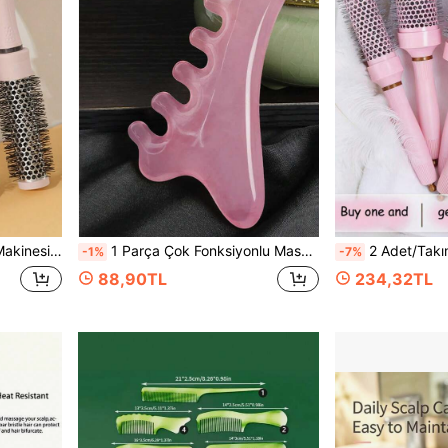
çası Seti, Saç Tarak, Bukleler İçin Tarak, Açma Fırçası, Kadınlar İçin Saç Fırçası, Berber, Berber Aksesuarları, Berber Dükkanı, Kuaförlük Ekipmanları
1 Parça Çok Fonksiyonlu Masaj Tarağı - Reçine 4'ü 1 Arada Masaj Tarağı, Sandal Ağacı Kazıma Başlığı Terapisi, Yüz Akupunktur Noktası Gua Sha, Meridyen Masaj Tarağı, Okula Dönüş, Seyahat Tatili Temel Gereçleri, Fırçalar, Kenar Fırçası Saç Tarağı, Saç Açma Fırçası, Top Fırça, Mini Saç Fırçası Seti, Ahşap Tarak, Saç Fırçası, Saç Aletleri, Saç Fırçası, Kuaförlük Ekipmanları, Saç Modeli, Kuaförlük, Saç Fırçası, Saç Fırçası Seti, Saç Tarak, Bukleler İçin Tarak, Açma Fırçası, Kadınlar İçin Saç Fırçası, Berber, Berber Aksesuarları, Berber Dükkanı, Kuaförlük Ekipmanları
2 Adet/Takım Profesyonel Seramik Yuvarlak Fırça Seti, Genel Saç Şekillendirme İçin Uygun - Anti-Statik, Alüminyum Gövdeli Saç Fırçası, Naylon Kıllar, ABS Plastik Sap, Bonus Saç Fırçası ile Kuaför Sınıfı Alet, Okula Dönüş, Seyahat Tatili 
-1%
-7%
88,90TL
234,32TL