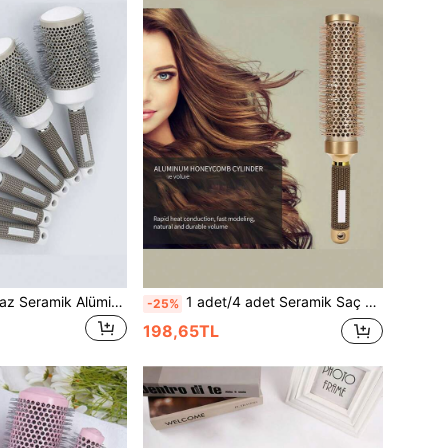
1 adet Gri ve Beyaz Seramik Alüminyum Tüp Saç Fırçası Seti, Bukle Fırçası, Yuvarlak Fırça, Düz Fırça, Saç Şekillendirme ve Kurutma için Temizleme Pençesi, Fırça, Saç Fırçaları, Kenar Fırçası, Saç Fırçası, Saç Tarağı, Saç Tarağı, Saç Açma Fırçası, Top Fırça, Mini Saç Fırçası Seti, Ahşap Tarak, Saç Fırçası, Saç Fırçası, Mini Saç Fırçası, Açma Fırçası, Saç Fırçaları, Saç Saç Ürünleri, Saç Aletleri, Saç Gereçleri, Saç Bakımı, Kıvırcık Saç Fırçası, Kuaförlük Ekipmanları, Seyahat Temelleri, Seyahat Temelleri, Saç Modeli, Kuaförlük, Saç Fırçası, Düz Arka Fırça, Şekillendirme Fırçası, Kıvırcık Saç Fırçası, Kenar Fırçası, Saç Tarağı, Saç Fırçası, Saç Fırçası Seti, Saç Tarak, Bukleler İçin Tarak, Açma Fırçası, Kadınlar İçin Saç Fırçası, Saç, Seyahat, Saç Ürünleri, Saç Aletleri, Saç Gereçleri, Berber, Berber Aksesuarları, Berber Dükkanı, Kuaförlük Ekipmanları
1 adet/4 adet Seramik Saç Bukle Fırçası, Alüminyum Borulu Profesyonel Salon Tipi Domuz Kılı Bukle Fırçası
-25%
198,65TL