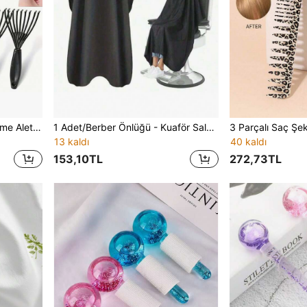
6 Parça/Mini Tarak Temizleme Aleti Seti - Küçük Minder Tarak Temizleme Pençesi, Tarak Dişlerine Zarar Vermeden Saçları Kolayca Temizler, Kaymaz Saplı, Ev ve Seyahat İçin Taşınabilir Çok Fonksiyonlu Kuru Saç Tarak Temizleme Aleti
1 Adet/Berber Önlüğü - Kuaför Salonu İçin Siyah Berber Önlüğü, Yetişkinler İçin Perma, Boya, Saç Kesimi Omuz Örtüsü, Saç Parçaları Yapışmayan, Ev Kullanımına Uygun, Kolay Temizlenen ve Saklanan Önlük
13 kaldı
40 kaldı
153,10TL
272,73TL