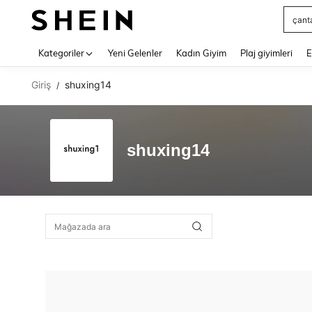
çant
Use up 
Kategoriler
Yeni Gelenler
Kadın Giyim
Plaj giyimleri
E
Giriş
shuxing14
/
shuxing14