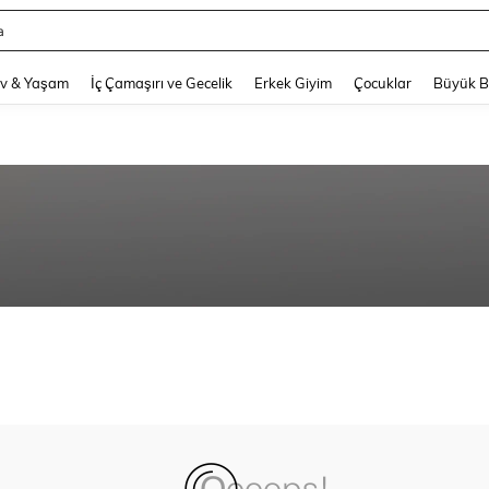
a
and down arrow keys to navigate search Son arama and Keşif Arama. Press Enter
v & Yaşam
İç Çamaşırı ve Gecelik
Erkek Giyim
Çocuklar
Büyük 