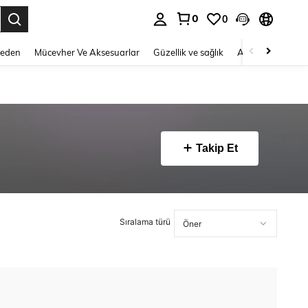
0
0
 to select.
Beden
Mücevher Ve Aksesuarlar
Güzellik ve sağlık
Ayakkabı
Ev T
Takip Et
Sıralama türü