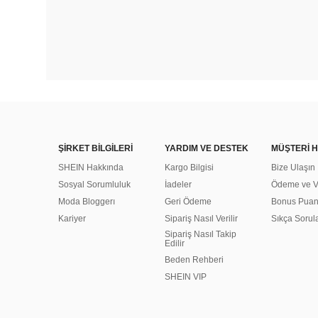
ŞİRKET BİLGİLERİ
YARDIM VE DESTEK
MÜŞTERİ H
SHEIN Hakkında
Kargo Bilgisi
Bize Ulaşın
Sosyal Sorumluluk
İadeler
Ödeme ve Ve
Moda Bloggerı
Geri Ödeme
Bonus Pua
Kariyer
Sipariş Nasıl Verilir
Sıkça Sorul
Sipariş Nasıl Takip
Edilir
Beden Rehberi
SHEIN VIP