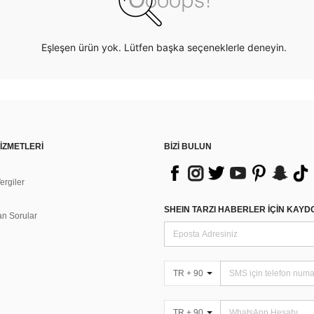
Eşleşen ürün yok. Lütfen başka seçeneklerle deneyin.
İZMETLERİ
BİZİ BULUN
rgiler
n
SHEIN TARZI HABERLER IÇIN KAY
an Sorular
TR + 90
TR + 90