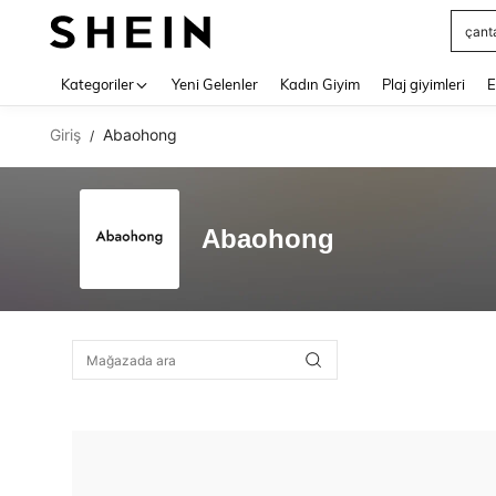
çant
Use up 
Kategoriler
Yeni Gelenler
Kadın Giyim
Plaj giyimleri
E
Giriş
Abaohong
/
Abaohong