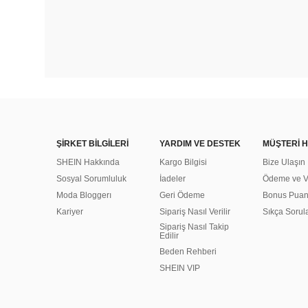
ŞİRKET BİLGİLERİ
YARDIM VE DESTEK
MÜŞTERİ H
SHEIN Hakkında
Kargo Bilgisi
Bize Ulaşın
Sosyal Sorumluluk
İadeler
Ödeme ve Ve
Moda Bloggerı
Geri Ödeme
Bonus Pua
Kariyer
Sipariş Nasıl Verilir
Sıkça Sorul
Sipariş Nasıl Takip
Edilir
Beden Rehberi
SHEIN VIP