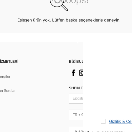
Eşleşen ürün yok. Lütfen başka seçeneklerle deneyin.
İZMETLERİ
BİZİ BULUN
rgiler
n
SHEIN TARZI HABERLER IÇIN KAY
an Sorular
TR + 90
Gizlilik & Çe
TR + 90