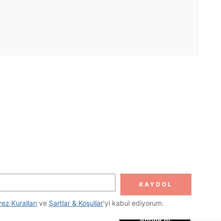
UYGULAMA
DOLUN
Abone ol
KAYDOL
Abone Ol
rez Kuralları
 ve 
Şartlar & Koşullar
'yi kabul ediyorum.
Abone ol