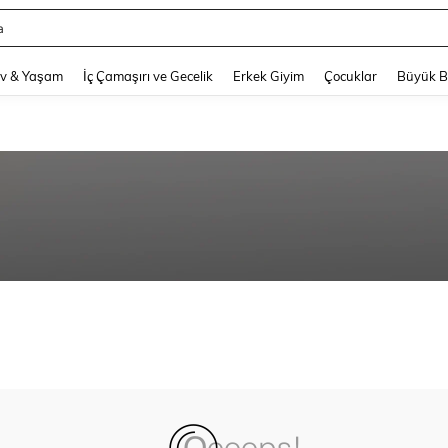
a
and down arrow keys to navigate search Son arama and Keşif Arama. Press Enter
v & Yaşam
İç Çamaşırı ve Gecelik
Erkek Giyim
Çocuklar
Büyük 