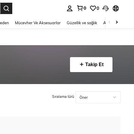
0
0
 to select.
Beden
Mücevher Ve Aksesuarlar
Güzellik ve sağlık
Ayakkabı
Ev T
Takip Et
Sıralama türü