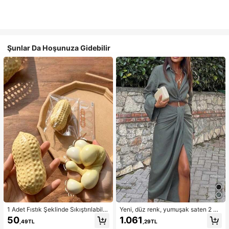
Şunlar Da Hoşunuza Gidebilir
1 Adet Fıstık Şeklinde Sıkıştırılabilir
Yeni, düz renk, yumuşak saten 2 pa
Stres Oyuncağı, Ofis Rahatlaması v
rçalı takım, ilkbahar/yaz ev giyimi, i
50
1.061
,49TL
,29TL
e Parti Etkileşimi İçin Uygun, Doğu
şe gidip gelme, müzik festivalleri ve