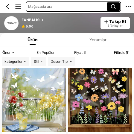
Mağazada ara
FANBAI19
Takip Et
2 Takipçiler
5.00
Ürün
Yorumlar
Öner
En Popüler
Fiyat
Filtrele
kategoriler
Stil
Desen Tipi