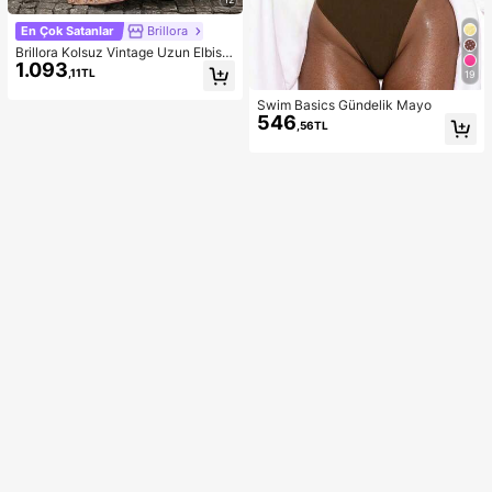
En Çok Satanlar
Brillora
Brillora Kolsuz Vintage Uzun Elbise,
1.093
Yaz Modası
,11TL
19
Swim Basics Gündelik Mayo
546
,56TL