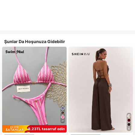
Şunlar Da Hoşunuza Gidebilir
31
8,23TL tasarruf edin
6