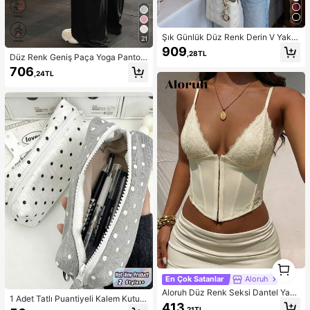
Şık Günlük Düz Renk Derin V Yaka
21
Fırfırlı Etek Uçlu Belden Oturtmalı B
909
,28TL
eyaz Yazlık Bluz
Düz Renk Geniş Paça Yoga Pantolo
nu, Rahat ve İnceltici, Koşu, Fitness
706
,24TL
ve Çeşitli Yoga Aktiviteleri İçin Uyg
un, Siyah Bahar Spor ve Athleisure
1
1
En Çok Satanlar
Aloruh
Aloruh Düz Renk Seksi Dantel Yam
1 Adet Tatlı Puantiyeli Kalem Kutus
a Asimetrik Etekli Askılı Bluz
413
u, Şık Siyah Beyaz Puantiye Desen
,21TL