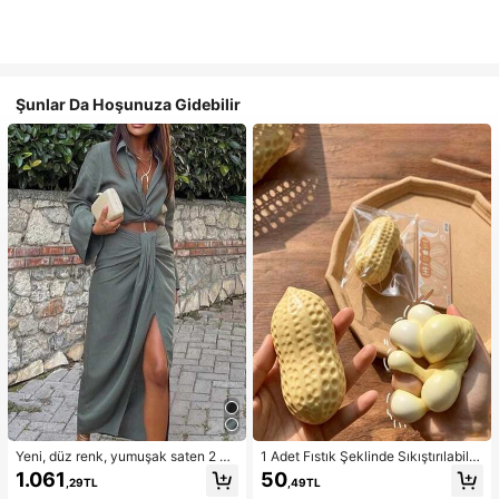
Şunlar Da Hoşunuza Gidebilir
Yeni, düz renk, yumuşak saten 2 pa
1 Adet Fıstık Şeklinde Sıkıştırılabilir
rçalı takım, ilkbahar/yaz ev giyimi, i
Stres Oyuncağı, Ofis Rahatlaması v
1.061
50
,29TL
,49TL
şe gidip gelme, müzik festivalleri ve
e Parti Etkileşimi İçin Uygun, Doğu