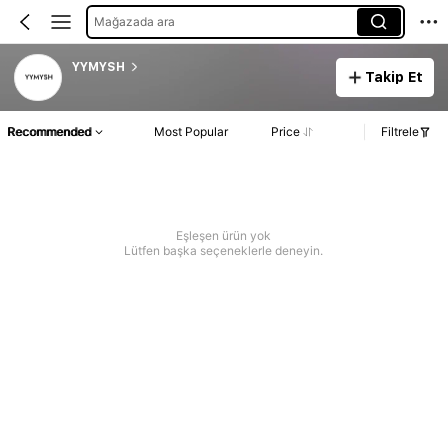
Mağazada ara
YYMYSH
Takip Et
Recommended
Most Popular
Price
Filtrele
Eşleşen ürün yok
Lütfen başka seçeneklerle deneyin.