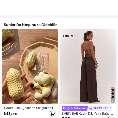
Şunlar Da Hoşunuza Gidebilir
6
1 Adet Fıstık Şeklinde Sıkıştırılabilir
En Çok Satanlar
SHEIN BAE
Stres Oyuncağı, Ofis Rahatlaması v
50
SHEIN BAE Kadın Dik Yaka Bağcıklı
,49TL
e Parti Etkileşimi İçin Uygun, Doğu
Günlük Düz Renk Moda Takımı, Ra