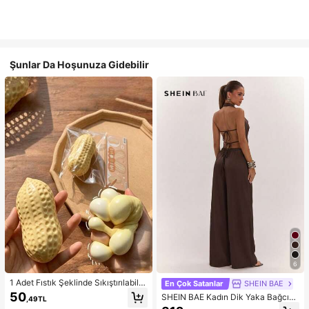
Şunlar Da Hoşunuza Gidebilir
6
1 Adet Fıstık Şeklinde Sıkıştırılabilir
En Çok Satanlar
SHEIN BAE
Stres Oyuncağı, Ofis Rahatlaması v
50
SHEIN BAE Kadın Dik Yaka Bağcıklı
,49TL
e Parti Etkileşimi İçin Uygun, Doğu
Günlük Düz Renk Moda Takımı, Ra