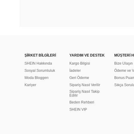
ŞİRKET BİLGİLERİ
YARDIM VE DESTEK
MÜŞTERİ H
SHEIN Hakkında
Kargo Bilgisi
Bize Ulaşın
Sosyal Sorumluluk
İadeler
Ödeme ve Ve
Moda Bloggerı
Geri Ödeme
Bonus Pua
Kariyer
Sipariş Nasıl Verilir
Sıkça Sorul
Sipariş Nasıl Takip
Edilir
Beden Rehberi
SHEIN VIP