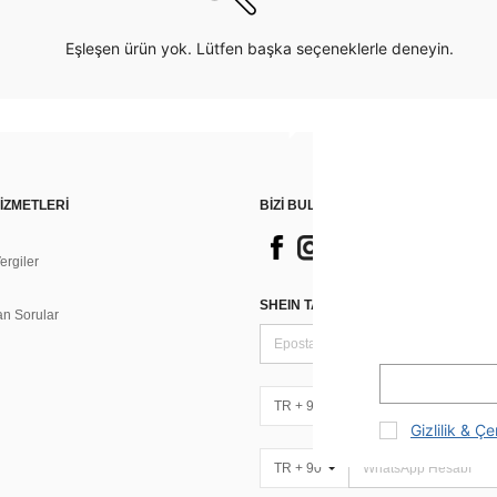
Eşleşen ürün yok. Lütfen başka seçeneklerle deneyin.
İZMETLERİ
BİZİ BULUN
rgiler
n
SHEIN TARZI HABERLER IÇIN KAY
an Sorular
TR + 90
Gizlilik & Çe
TR + 90