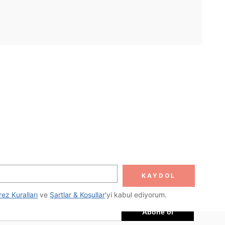
UYGULAMA
DOLUN
Abone ol
KAYDOL
Abone Ol
rez Kuralları
 ve 
Şartlar & Koşullar
'yi kabul ediyorum.
Abone ol