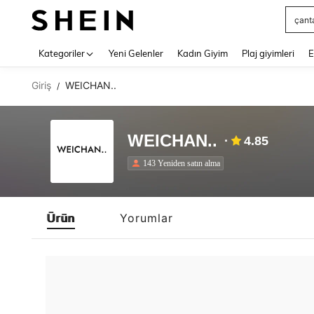
çant
Use up 
Kategoriler
Yeni Gelenler
Kadın Giyim
Plaj giyimleri
E
Giriş
WEICHAN..
/
WEICHAN..
4.85
143 Yeniden satın alma
Ürün
Yorumlar