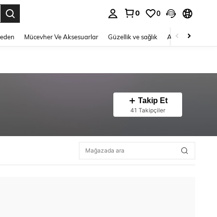
0
0
 to select.
Beden
Mücevher Ve Aksesuarlar
Güzellik ve sağlık
Ayakkabı
Ev T
Takip Et
41 Takipçiler