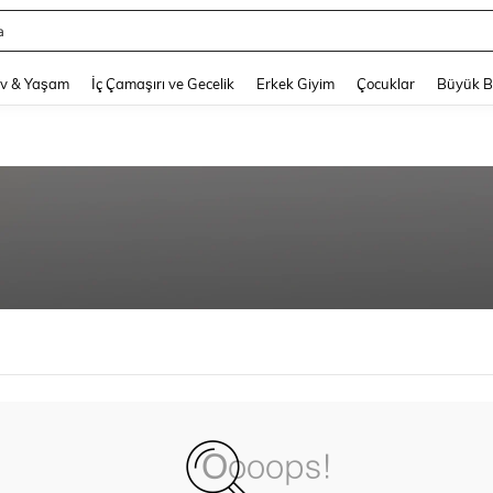
a
and down arrow keys to navigate search Son arama and Keşif Arama. Press Enter
v & Yaşam
İç Çamaşırı ve Gecelik
Erkek Giyim
Çocuklar
Büyük 