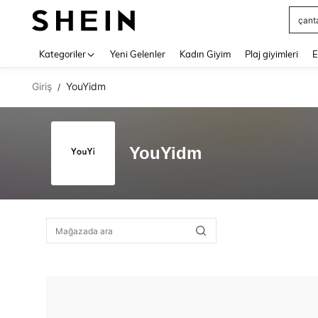
çant
Use up 
Kategoriler
Yeni Gelenler
Kadın Giyim
Plaj giyimleri
E
Giriş
YouYidm
/
YouYidm