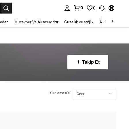
0
0
 to select.
Beden
Mücevher Ve Aksesuarlar
Güzellik ve sağlık
Ayakkabı
Ev T
Takip Et
Sıralama türü