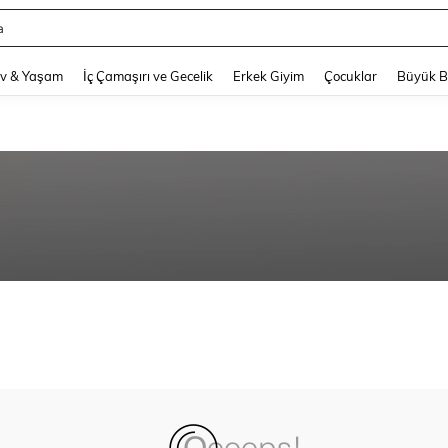
a
and down arrow keys to navigate search Son arama and Keşif Arama. Press Enter
v & Yaşam
İç Çamaşırı ve Gecelik
Erkek Giyim
Çocuklar
Büyük 