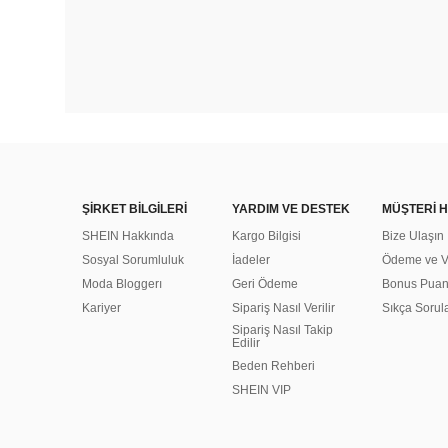
ŞİRKET BİLGİLERİ
YARDIM VE DESTEK
MÜŞTERİ H
SHEIN Hakkında
Kargo Bilgisi
Bize Ulaşın
Sosyal Sorumluluk
İadeler
Ödeme ve Ve
Moda Bloggerı
Geri Ödeme
Bonus Pua
Kariyer
Sipariş Nasıl Verilir
Sıkça Sorul
Sipariş Nasıl Takip
Edilir
Beden Rehberi
SHEIN VIP