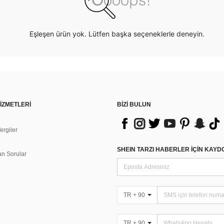
Eşleşen ürün yok. Lütfen başka seçeneklerle deneyin.
İZMETLERİ
BİZİ BULUN
rgiler
n
SHEIN TARZI HABERLER IÇIN KAY
an Sorular
TR + 90
TR + 90