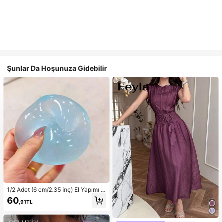
Şunlar Da Hoşunuza Gidebilir
1/2 Adet (6 cm/2.35 inç) El Yapımı Y
avaş Geri Esneyen Mavi/Pembe Yu
60
,91TL
muşak Sıkma Topu, Stres Azaltıcı O
yuncak, 6 cm Yuvarlak, İdeal Tatil
Hediyesi, Sevimli ve Eğlenceli Hedi