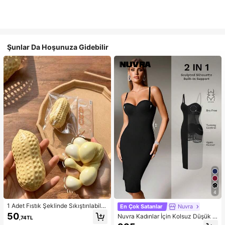
Şunlar Da Hoşunuza Gidebilir
4
1 Adet Fıstık Şeklinde Sıkıştırılabilir
En Çok Satanlar
Nuvra
Stres Oyuncağı, Ofis Rahatlaması v
50
Nuvra Kadınlar İçin Kolsuz Düşük K
,74TL
e Parti Etkileşimi İçin Uygun, Doğu
esimli Çift Katmanlı Karın Toparlayı