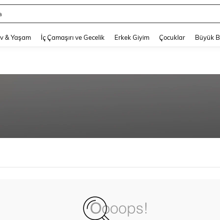
a
and down arrow keys to navigate search Son arama and Keşif Arama. Press Enter
v & Yaşam
İç Çamaşırı ve Gecelik
Erkek Giyim
Çocuklar
Büyük 