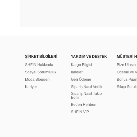
ŞİRKET BİLGİLERİ
YARDIM VE DESTEK
MÜŞTERİ H
SHEIN Hakkında
Kargo Bilgisi
Bize Ulaşın
Sosyal Sorumluluk
İadeler
Ödeme ve Ve
Moda Bloggerı
Geri Ödeme
Bonus Pua
Kariyer
Sipariş Nasıl Verilir
Sıkça Sorul
Sipariş Nasıl Takip
Edilir
Beden Rehberi
SHEIN VIP