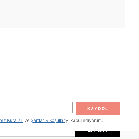
UYGULAMA
DOLUN
Abone ol
KAYDOL
Abone Ol
rez Kuralları
 ve 
Şartlar & Koşullar
'yi kabul ediyorum.
Abone ol