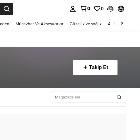
0
0
 to select.
Beden
Mücevher Ve Aksesuarlar
Güzellik ve sağlık
Ayakkabı
Ev T
Takip Et