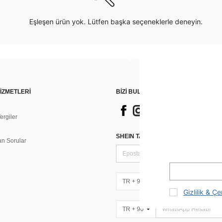
Eşleşen ürün yok. Lütfen başka seçeneklerle deneyin.
İZMETLERİ
BİZİ BULUN
rgiler
n
SHEIN TARZI HABERLER IÇIN KAY
an Sorular
TR + 90
Gizlilik & Çe
TR + 90