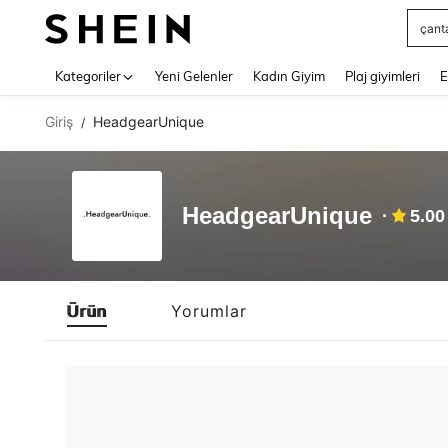
çant
Use up 
Kategoriler
Yeni Gelenler
Kadın Giyim
Plaj giyimleri
E
Giriş
HeadgearUnique
/
HeadgearUnique
5.00
Ürün
Yorumlar