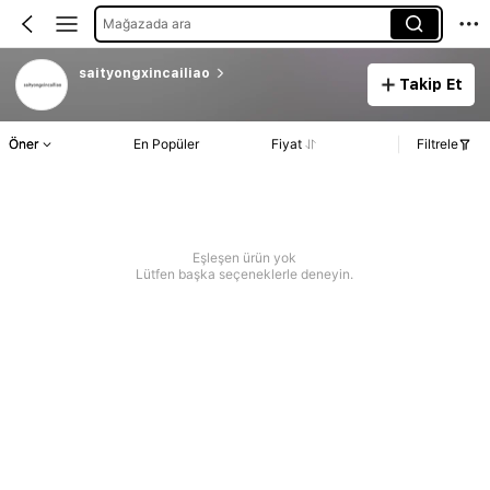
Mağazada ara
saityongxincailiao
Takip Et
Öner
En Popüler
Fiyat
Filtrele
Eşleşen ürün yok
Lütfen başka seçeneklerle deneyin.