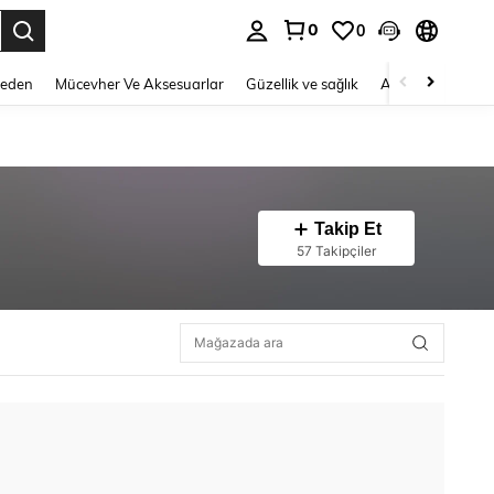
0
0
 to select.
Beden
Mücevher Ve Aksesuarlar
Güzellik ve sağlık
Ayakkabı
Ev T
Takip Et
57 Takipçiler