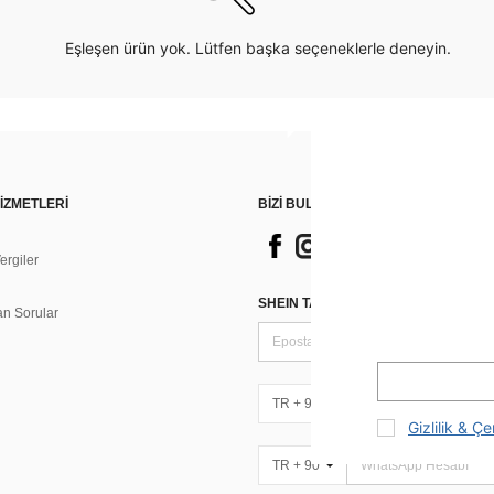
Eşleşen ürün yok. Lütfen başka seçeneklerle deneyin.
İZMETLERİ
BİZİ BULUN
rgiler
n
SHEIN TARZI HABERLER IÇIN KAY
an Sorular
TR + 90
Gizlilik & Çe
TR + 90