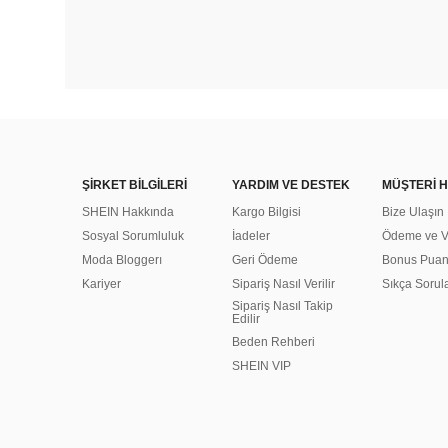
ŞİRKET BİLGİLERİ
YARDIM VE DESTEK
MÜŞTERİ H
SHEIN Hakkında
Kargo Bilgisi
Bize Ulaşın
Sosyal Sorumluluk
İadeler
Ödeme ve Ve
Moda Bloggerı
Geri Ödeme
Bonus Pua
Kariyer
Sipariş Nasıl Verilir
Sıkça Sorul
Sipariş Nasıl Takip
Edilir
Beden Rehberi
SHEIN VIP