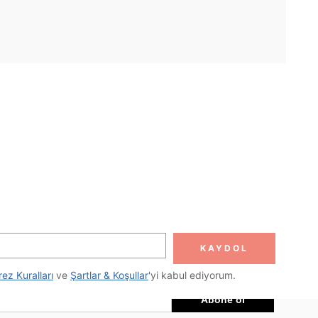
UYGULAMA
DOLUN
Abone ol
KAYDOL
Abone Ol
rez Kuralları
 ve 
Şartlar & Koşullar
'yi kabul ediyorum.
Abone ol