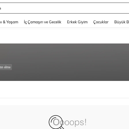
a
and down arrow keys to navigate search Son arama and Keşif Arama. Press Enter
v & Yaşam
İç Çamaşırı ve Gecelik
Erkek Giyim
Çocuklar
Büyük 
tın alma