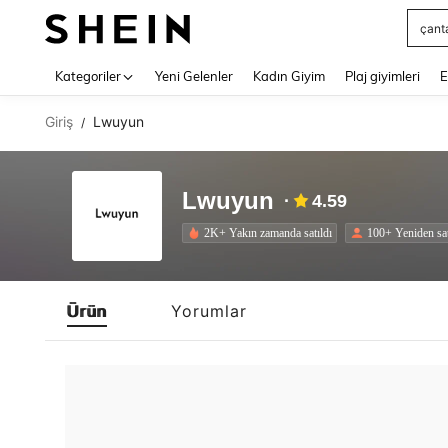
çant
Use up 
Kategoriler
Yeni Gelenler
Kadın Giyim
Plaj giyimleri
E
Giriş
Lwuyun
/
Lwuyun
4.59
2K+ Yakın zamanda satıldı
100+ Yeniden sa
Ürün
Yorumlar