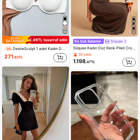
10
5
5,49TL tasarruf edin
En Çok Satanlar
Silquee
Silquee Kadın Düz Renk Pileli Crop Üst ve Balık Etek Moda 2 Parça Takım
DesireSculpt 1 adet Kadın Düz Renk Rahat Dikişsiz Telsiz Bandeau Sütyen
-2%
30 kaldı
271
,63TL
1.198
,47TL