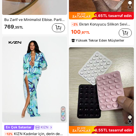
1,65TL tasarruf edin
Bu Zarif ve Minimalist Elbise. Parti Siyah Yaz
Ekran Koruyucu Silikon Sevimli Minimalist Darbeye Dayanıklı Düz Renk Şık Yüksek Kalite Apple Şeffaf Sade Tam Gövde Parlak Telefon Kılıfı 15/15 Pro Max/15 Pro/15 Plus/11/12/13/14/16 Pro Max/XS/XR/11 Pro/11 Pro Max/12 Pro/12 Pro Max/13 Pro/13 Pro Max/7 Plus/14 Pro/14 Pro Max/14 Plus/16 Pro/16 Plus/7 Plus/8 Plus/8/SE2 ile Uyumlu Su Geçirmez Düşmeye Karşı Dayanıklı Çizilmeye Karşı Dayanıklı Doğum Günü Hediyesi Yıldönümü Profesyonel
-2%
769
,35TL
100
,97TL
Yüksek Tekrar Eden Müşteriler
En Çok Satanlar
KIZN
0,55TL tasarruf edin
KIZN Kadınlar için, derin dekolteli ve uzun kollu, soyut desenli, dökümlü maksi plaj elbisesi; plaj tatili için ideal.
-12%