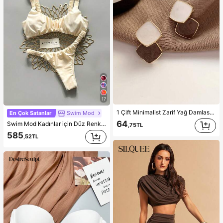
17
1 Çift Minimalist Zarif Yağ Damlası Desenli Asimetrik Renk Bloklu Geometrik Kare Çivi Küpe, Niş Tasarım Üst Segment Kulak Takısı
En Çok Satanlar
Swim Mod
64
Swim Mod Kadınlar için Düz Renk, Büzgülü, Yüksek Kesimli, Seksi Bikini Takımı, İlkbahar/Yaz
,75TL
585
,52TL