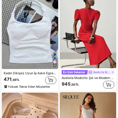
11
En Çok Satanlar
Aveloria Modichic
Kadın Dikişsiz Uzun İp Askılı Egzersiz Üstü, Çıkarılabilir Dolgulu Dahili Sütyenli Spor Yoga Atlet, Athleisure
Aveloria Modichic Şık ve Modern Minimalist Kadın Uzun Elbise, Fransız Vintage Günlük Şehir Stili, Belden Oturtmalı Düz Kesim, Parlak Kırmızı, Polyester Karışımlı, Dökümlü ve Pürüzsüz, Yazlık, Seyahat, Parti, Resmi Ziyafet, Anneler Günü, Mezuniyet Sezonu, Tatil Kombini
471
,38TL
945
,50TL
Yüksek Tekrar Eden Müşteriler