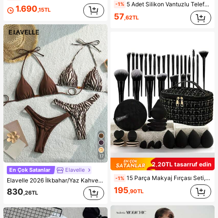
5 Adet Silikon Vantuzlu Telefon Kılıf Tutucu, Vantuzlu Telefon Standı, Yapışkanlı Telefon Tutucu, Yapışkanlı Telefon Standı (Kullanmadan önce yüzeyi dikkatlice temizleyin, temiz ve düz olduğundan emin olun. Yapıştırdıktan sonra kullanmak için 30 dakika bekleyin), Olmazsa Olmaz
-1%
1.690
,15TL
57
,62TL
17
2,20TL tasarruf edin
En Çok Satanlar
Elavelle
15 Parça Makyaj Fırçası Seti, Saklama Çantasıyla Birlikte, Tüm Siyah Makyaj Aletleri ve Fırçaları İçin Uygun, İnce Fırça Başlığı Tasarımı, Yumuşak Kıllar, Dünya Tatilleri İçin İdeal Hediye
-1%
Elavelle 2026 İlkbahar/Yaz Kahverengi + Çizgili Boncuklu 4 Parçalı Mayo Takımı, Lüks Plaj Tatil Bikini Takımı, Bikini Setleri, Plaj Giyim, Kadın Bikini Takımları, Tatil Kıyafetleri, Kadın Bikini Takımı
195
830
,90TL
,26TL