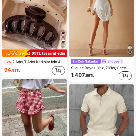
15
1,65TL tasarruf edin
En Çok Satanlar
Silquee
2 Adet/1 Adet Kadınlar İçin 4.33 inç/11 cm Büyük Saç Tokası, Zarif Kahverengi ve Puantiyeli Kaymaz Saç Kıskaçları, Minimalist Çok Yönlü Saç Aksesuarları, Estetik
-2%
Silquee Beyaz, Yaz, 70'ler, Gece Dışarı Çıkma, Parti - Kare Yakalı Geniş Askılı Lale Desenli Mini Elbise, Asimetrik Etek Ucu Vücuda Oturan Korsajlı Vintage Nedime Plaj Elbisesi
94
,93TL
1.407
,55TL