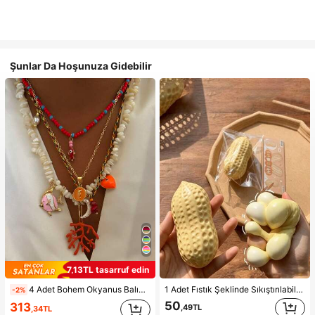
Şunlar Da Hoşunuza Gidebilir
7,13TL tasarruf edin
4 Adet Bohem Okyanus Balığı, Denizatı, Mercan, Kalp, Ay Asimetrik Kabuk Taşlı Kolye Ucu Kolye Seti, Çok Katmanlı Kullanıma Uygun, Kadınlar İçin Günlük, Yaz Plajı ve Parti İçin
1 Adet Fıstık Şeklinde Sıkıştırılabilir Stres Oyuncağı, Ofis Rahatlaması ve Parti Etkileşimi İçin Uygun, Doğum Günü, Tatil ve Aile Toplantıları İçin Hediye, Stres Giderici
-2%
50
313
,49TL
,34TL