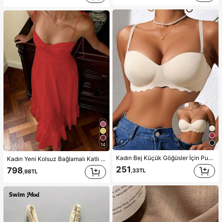
14
Kadın Bej Küçük Göğüsler İçin Push Up Sütyen, Dikişsiz ve Telsiz Bralet, Düz Renk Sütyen, Yumuşak ve Kalın Avuç İçi Kaplı, Seksi İç Giyim, Spor İç Çamaşırı, Askısız, Günlük Kullanım
Kadın Yeni Kolsuz Bağlamalı Katlı Bol Uzun Elbise, Bohem Tarz Sırtı Açık Günlük Şık A Kesim Yazlık
251
798
,33TL
,98TL