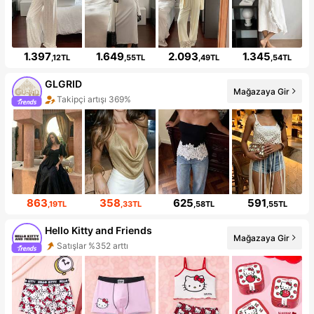
1.397
1.649
2.093
1.345
,12TL
,55TL
,49TL
,54TL
GLGRID
Mağazaya Gir
Takipçi artışı 369%
863
358
625
591
,19TL
,33TL
,58TL
,55TL
Hello Kitty and Friends
Mağazaya Gir
Satışlar %352 arttı