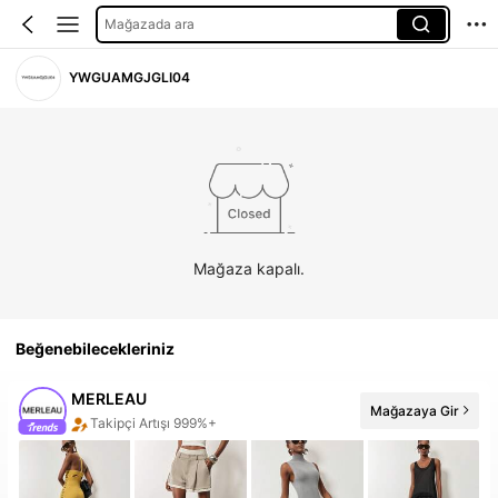
Mağazada ara
YWGUAMGJGLI04
Mağaza kapalı.
Beğenebilecekleriniz
MERLEAU
Mağazaya Gir
20+ Yeni