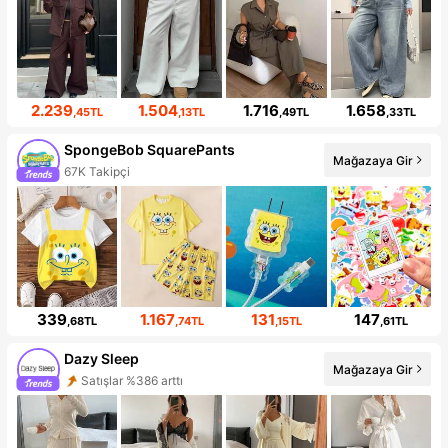
2.239
1.504
1.716
1.658
,45TL
,13TL
,49TL
,33TL
SpongeBob SquarePants
Mağazaya Gir
67K Takipçi
339
1.167
131
147
,68TL
,74TL
,15TL
,61TL
Dazy Sleep
Mağazaya Gir
Satışlar %386 arttı