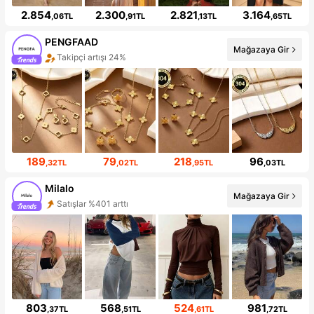
2.854
2.300
2.821
3.164
,06TL
,91TL
,13TL
,65TL
PENGFAAD
Mağazaya Gir
Takipçi artışı 24%
189
79
218
96
,32TL
,02TL
,95TL
,03TL
Milalo
Mağazaya Gir
Satışlar %401 arttı
803
568
524
981
,37TL
,51TL
,61TL
,72TL