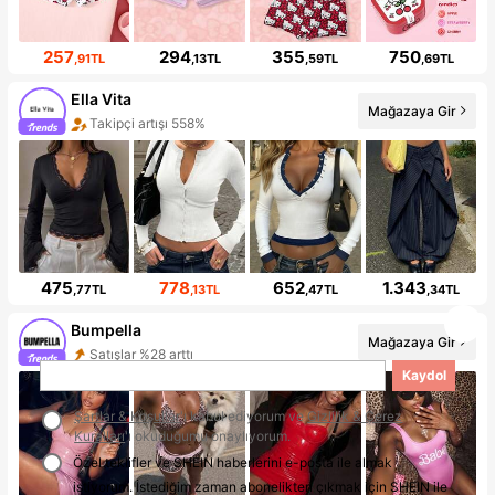
257
294
355
750
,91TL
,13TL
,59TL
,69TL
Ella Vita
Mağazaya Gir
Takipçi artışı 558%
475
778
652
1.343
,77TL
,13TL
,47TL
,34TL
Bumpella
Mağazaya Gir
Satışlar %28 arttı
Kaydol
Şartlar & Koşullar
'ı kabul ediyorum ve
Gizlilik & Çerez
Kuralları
'ı okuduğumu onaylıyorum.
Özel teklifler ve SHEIN haberlerini e-posta ile almak
istiyorum. İstediğim zaman abonelikten çıkmak için SHEIN ile