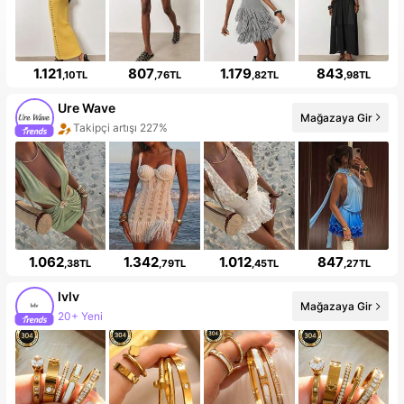
1.121
807
1.179
843
,10TL
,76TL
,82TL
,98TL
Ure Wave
Mağazaya Gir
Mağaza yeni ürünlere sahip
1.062
1.342
1.012
847
,38TL
,79TL
,45TL
,27TL
lvlv
Mağazaya Gir
Takipçi artışı 324%