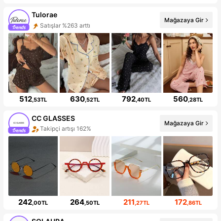
Tulorae
Mağazaya Gir
Satışlar %263 arttı
512
630
792
560
,53TL
,52TL
,40TL
,28TL
CC GLASSES
Mağazaya Gir
Takipçi artışı 162%
242
264
211
172
,00TL
,50TL
,27TL
,86TL