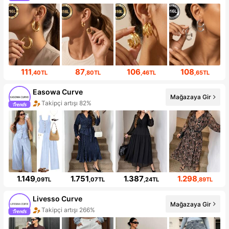
111
87
106
108
,40TL
,80TL
,46TL
,65TL
Easowa Curve
Mağazaya Gir
Takipçi artışı 82%
1.149
1.751
1.387
1.298
,09TL
,07TL
,24TL
,89TL
Livesso Curve
Mağazaya Gir
Takipçi artışı 266%