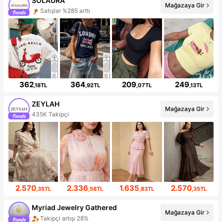
SOLAURA
Mağazaya Gir
Satışlar %285 arttı
362
364
209
249
,18TL
,92TL
,07TL
,13TL
ZEYLAH
Mağazaya Gir
435K Takipçi
2.570
2.336
1.635
2.570
,35TL
,58TL
,83TL
,35TL
Myriad Jewelry Gathered
Mağazaya Gir
Takipçi artışı 28%