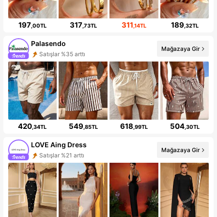
197
317
311
189
,00TL
,73TL
,14TL
,32TL
Palasendo
Mağazaya Gir
Satışlar %35 arttı
420
549
618
504
,34TL
,85TL
,99TL
,30TL
LOVE Aing Dress
Mağazaya Gir
Satışlar %21 arttı