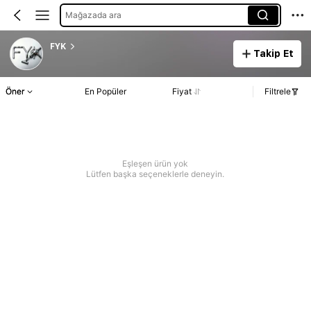
Mağazada ara
FYK
Takip Et
Öner
En Popüler
Fiyat
Filtrele
Eşleşen ürün yok
Lütfen başka seçeneklerle deneyin.