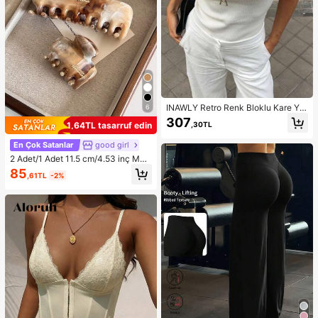
INAWLY Retro Renk Bloklu Kare Ya
6
ka Atlet, Minimalist Çok Yönlü Kols
307
,30TL
1,64TL tasarruf edin
uz Slim Fit Tişört, Kabuk İşlemeli Ör
gü Kumaş, Geziler, İşe Gidiş-Dönüş
En Çok Satanlar
good girl
ve Okul İçin Uygun
2 Adet/1 Adet 11.5 cm/4.53 inç Mer
mer Desenli Büyük Kapasiteli Hafif
85
,61TL
-2%
Plastik Saç Tokası, Moda Çok Yönl
ü Zarif Minimalist Düz Renk