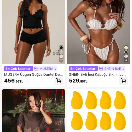
12
4
En Çok Satanlar
MUSERA
En Çok Satanlar
SHEIN BAE
MUSERA Üçgen Göğüs Dantel Det
SHEIN BAE İnci Kabuğu Bikini, Lük
aylı Ayarlanabilir Askılı Askılı Bluz v
s, Duyusal, Parlak Kumaşlı Ayrı May
456
529
,56TL
,55TL
e Dar Kesim Boxer Şort Çoklu Pake
o, Seksi Tatil, 2026 Yaz Yeni Gelenl
t Seti Sonbahar Kış İç Giyim Günlük
er: İnci Süslemeli Beyaz Kabuk Şek
Rahat Ev Giyim İlkbahar Yaz Tatil İç
linde Kadın Bikini Takımı, Tatil Takı
in Gerekli
mı, Seksi Parti/Müzik Festivali Kadı
n Mayosu, Kadın Plaj Tatil Takımı, K
adın Plaj Bikinisi, Zarif Kadın Plaj M
ayosu, Tatil Takımı, Kadın Bikini Ta
kımı, Kadın Mayosu, Plaj Partisi, Ha
vuz Partisi