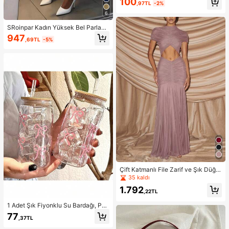
100
,97TL
-2%
k Şık Yüksek Kalite Apple Şeffaf Sa
de Tam Gövde Parlak Telefon Kılıfı
6
15/15 Pro Max/15 Pro/15 Plus/11/12/
13/14/16 Pro Max/XS/XR/11 Pro/11
SRoinpar Kadın Yüksek Bel Parlak
Pro Max/12 Pro/12 Pro Max/13 Pro/
Kırmızı Balon Pantolon, Zarif Pileli F
947
,69TL
-5%
13 Pro Max/7 Plus/14 Pro/14 Pro M
ırfırlı Etek Uçlu Bilek Boyu Pantolo
ax/14 Plus/16 Pro/16 Plus/7 Plus/8
n, Günlük Bahar/Yaz Modası Zayıf
Plus/8/SE2 ile Uyumlu Su Geçirmez
Gösteren Geniş Paça Pantolon
Düşmeye Karşı Dayanıklı Çizilmeye
Karşı Dayanıklı Doğum Günü Hediy
esi Yıldönümü Profesyonel
Çift Katmanlı File Zarif ve Şık Düğü
n Elbisesi, Seksi Pileli Elbise Sonba
35 kaldı
har
1.792
,22TL
1 Adet Şık Fiyonklu Su Bardağı, PP
Malzemeden Üretilmiş, Ahşap Kapa
77
,37TL
klı ve Pipetli Taşınabilir El Tutamaçlı
Bardak. Bu Lüks Üst Segment Sevi