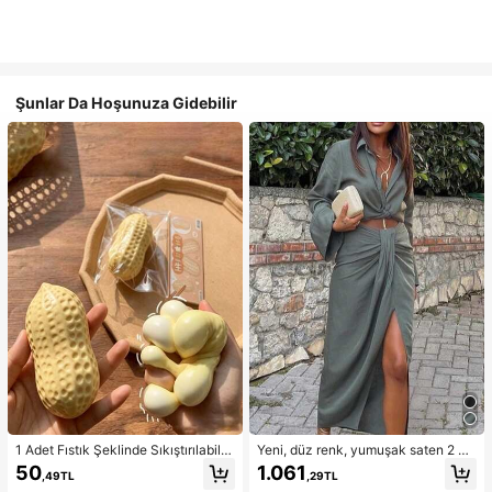
Şunlar Da Hoşunuza Gidebilir
1 Adet Fıstık Şeklinde Sıkıştırılabilir
Yeni, düz renk, yumuşak saten 2 pa
Stres Oyuncağı, Ofis Rahatlaması v
rçalı takım, ilkbahar/yaz ev giyimi, i
50
1.061
,49TL
,29TL
e Parti Etkileşimi İçin Uygun, Doğu
şe gidip gelme, müzik festivalleri ve