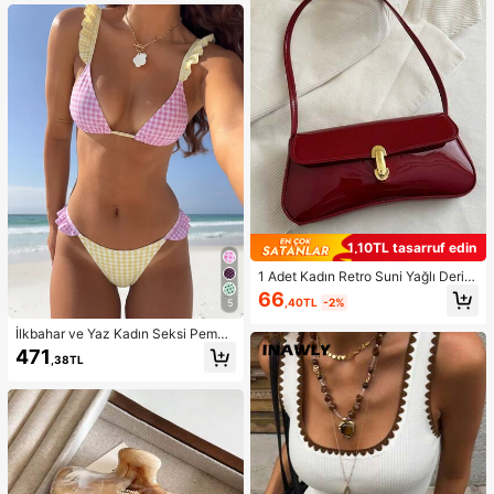
mli Fiyonklu İçme Bardağı Buzlu Ka
hve, Sütlü Çay, Süt ve Çeşitli Günlü
k İçecekler İçin Uygundur, Ev, Mutf
ak, Ofis, Dış Mekan ve Diğer Günlü
k Senaryolar İçin Pratik Ev İçecek
Gereci.
1,10TL tasarruf edin
1 Adet Kadın Retro Suni Yağlı Deri O
muz ve Çapraz Askılı Çanta, Rande
66
,40TL
-2%
5
vular, Geziler, Partiler ve Ziyafetler İ
çin Uygun, Estetik
İlkbahar ve Yaz Kadın Seksi Pembe
ve Sarı Ekose Fırfırlı Kenarlı Bikini 2
471
,38TL
Parça Seti, Plaj, Şık Günlük Tatil, M
üzik Festivali, Paskalya, Plaj Partis
i, Sörf İçin Uygun, Esnek ve Rahat K
umaştan Üretilmiş, Arkadan Bağlam
alı Tasarım