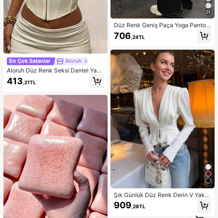
21
Düz Renk Geniş Paça Yoga Pantolo
nu, Rahat ve İnceltici, Koşu, Fitness
706
,24TL
ve Çeşitli Yoga Aktiviteleri İçin Uyg
un, Siyah Bahar Spor ve Athleisure
En Çok Satanlar
Aloruh
Aloruh Düz Renk Seksi Dantel Yam
a Asimetrik Etekli Askılı Bluz
413
,21TL
Şık Günlük Düz Renk Derin V Yaka
Fırfırlı Etek Uçlu Belden Oturtmalı B
909
,28TL
eyaz Yazlık Bluz
1