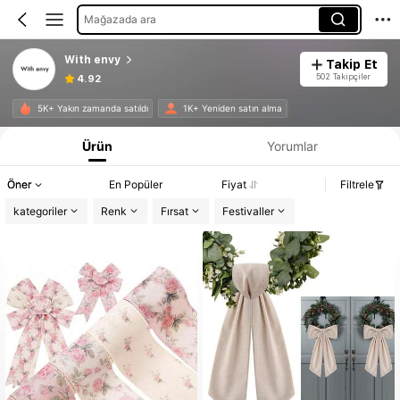
Mağazada ara
With envy
Takip Et
502 Takipçiler
4.92
5K+ Yakın zamanda satıldı
1K+ Yeniden satın alma
Ürün
Yorumlar
Öner
En Popüler
Fiyat
Filtrele
kategoriler
Renk
Fırsat
Festivaller