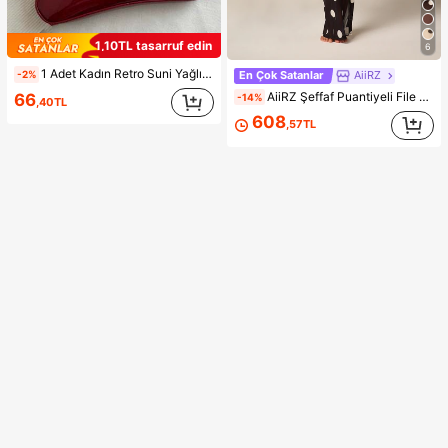
1,10TL tasarruf edin
6
1 Adet Kadın Retro Suni Yağlı Deri Omuz ve Çapraz Askılı Çanta, Randevular, Geziler, Partiler ve Ziyafetler İçin Uygun, Estetik
-2%
En Çok Satanlar
AiiRZ
AiiRZ Şeffaf Puantiyeli File Maxi Elbise, Uzun Çan Kol, Yuvarlak Yaka, Yer Boyu Üst Katmanlı Yazlık Plaj Üzerliği
66
-14%
,40TL
608
,57TL