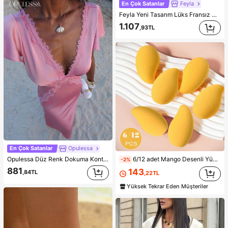
En Çok Satanlar
Feyla
Feyla Yeni Tasarım Lüks Fransız Şık Romantik Mor Tatil Elbisesi
1.107
,93TL
En Çok Satanlar
Opulessa
Opulessa Düz Renk Dokuma Kontrast Dantel V Yaka Kadın Elbisesi, İlkbahar/Yaz Tatili İçin
6/12 adet Mango Desenli Yüksek Esneklikli Makyaj Süngeri - Lateks İçermeyen Malzeme, Yumuşak ve Cilt Dostu, Kusursuz Makyaj İçin Mükemmel, Uygun Fiyatlı, Makyaj, Oda Dekorasyonu, Makyaj Masası, Seyahat, Yatak Odası ve Daha Fazlası İçin Uygun, İdeal Makyaj Aksesuarı. Ürün Etiketleri: Makyaj Süngeri, Pudra Süngeri, Uygun Fiyatlı, Noel Hediyesi, Kozmetik, Makyaj Aletleri, Ucuz ve Kaliteli, Hediye, Kadın Hediyesi, Noel Hediyesi, Hediye Çekleri, Seyahat, Ucuz Eşyalar, Seyahat Gereçleri
-2%
881
143
,84TL
,22TL
Yüksek Tekrar Eden Müşteriler