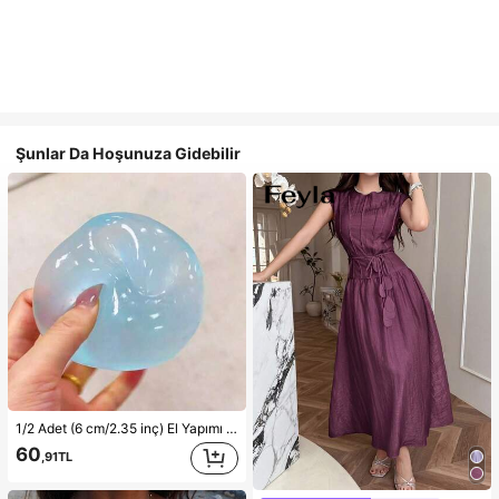
Şunlar Da Hoşunuza Gidebilir
1/2 Adet (6 cm/2.35 inç) El Yapımı Yavaş Geri Esneyen Mavi/Pembe Yumuşak Sıkma Topu, Stres Azaltıcı Oyuncak, 6 cm Yuvarlak, İdeal Tatil Hediyesi, Sevimli ve Eğlenceli Hediye, Doğum Günü Hediyesi, Paskalya Hediyesi, Cadılar Bayramı Hediyesi, Noel Hediyesi, Parti Hediyesi, Sıkma Oyuncağı, Gizemli Mantı Sıkma Oyuncağı, Tatil Partisi Hediyesi (Buz Satın Almayın, Lütfen Sipariş Vermeden Önce Görseldeki Metin ve Boyut Bilgilerini Onaylayın)
60
,91TL