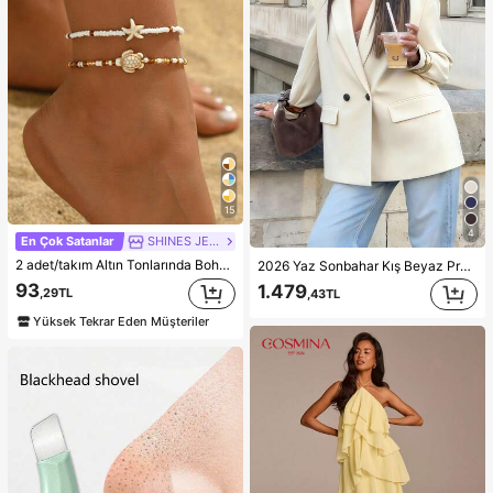
15
4
En Çok Satanlar
SHINES JEWELRY
2 adet/takım Altın Tonlarında Bohem Boncuklu Bileklik, Günlük Giyim ve Plaj Tatili İçin Uygun Moda Okyanus Yaratık Tasarım Ayak Takısı
2026 Yaz Sonbahar Kış Beyaz Profesyonel Kadın Blazer Ceket, Country Tatil Tarzı Kadın Blazer Ceket
93
1.479
,29TL
,43TL
Yüksek Tekrar Eden Müşteriler