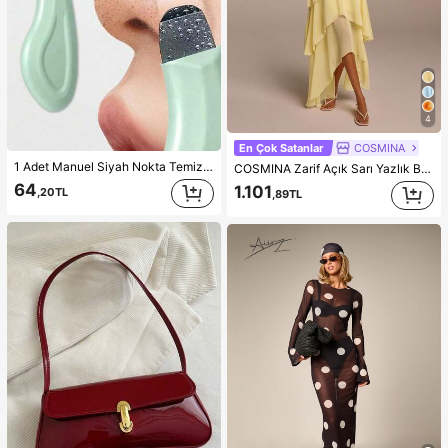
4
En Çok Satanlar
COSMINA
1 Adet Manuel Siyah Nokta Temizleme Aleti, Derin Gözenek Temizleyici Cilt Kazıyıcı, Gözenek Temizleme Ustası, Akne Çıkarıcı, Beyaz Nokta Temizleme, Yüz Cilt Temizleme Aleti, Güzellik Bakım Aleti, Dokulu Yüzeyli Elektriksiz Cilt Bakım Fırçası, Gözenek Temizleme Aksesuarı, Kadınlar İçin Hediye
COSMINA Zarif Açık Sarı Yazlık Boyundan Bağlamalı Fırfır Etekli Maxi Elbise, Düz Renk Katlı Şifon Asimetrik Uzun Elbise, Düğün Konuğu Randevu ve Gündüz Partisi Elbisesi
64
1.101
,20TL
,89TL