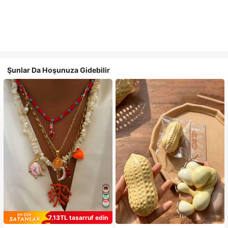
Şunlar Da Hoşunuza Gidebilir
7,13TL tasarruf edin