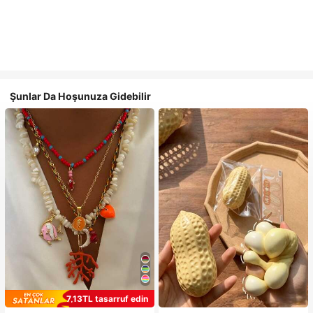
Şunlar Da Hoşunuza Gidebilir
7,13TL tasarruf edin