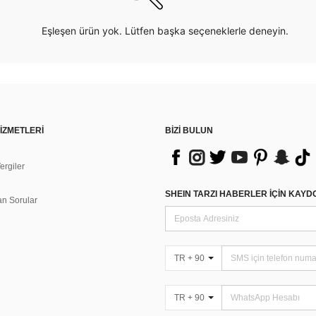
Eşleşen ürün yok. Lütfen başka seçeneklerle deneyin.
İZMETLERİ
BİZİ BULUN
rgiler
n
SHEIN TARZI HABERLER IÇIN KAY
an Sorular
TR + 90
TR + 90