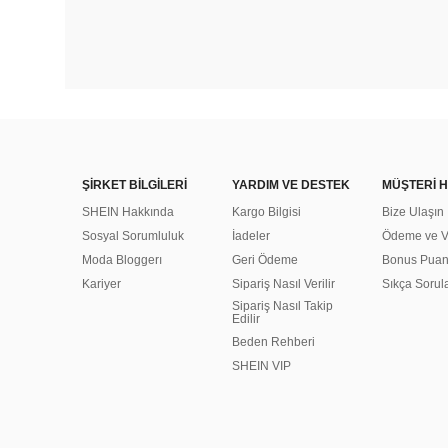
ŞİRKET BİLGİLERİ
YARDIM VE DESTEK
MÜŞTERİ H
SHEIN Hakkında
Kargo Bilgisi
Bize Ulaşın
Sosyal Sorumluluk
İadeler
Ödeme ve Ve
Moda Bloggerı
Geri Ödeme
Bonus Pua
Kariyer
Sipariş Nasıl Verilir
Sıkça Sorul
Sipariş Nasıl Takip
Edilir
Beden Rehberi
SHEIN VIP