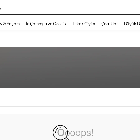
a
and down arrow keys to navigate search Son arama and Keşif Arama. Press Enter
v & Yaşam
İç Çamaşırı ve Gecelik
Erkek Giyim
Çocuklar
Büyük 