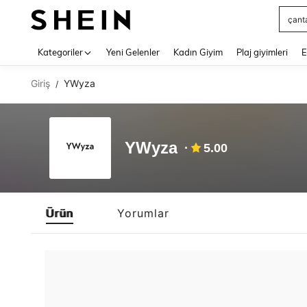
çant
Use up 
Kategoriler
Yeni Gelenler
Kadın Giyim
Plaj giyimleri
E
Giriş
YWyza
/
YWyza
5.00
Ürün
Yorumlar