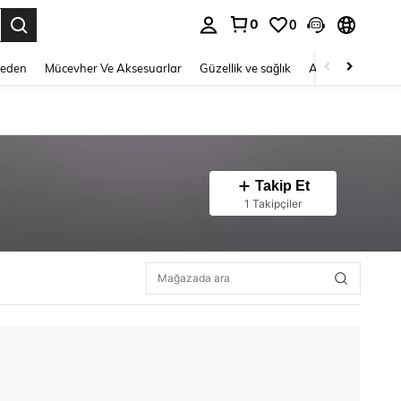
0
0
 to select.
Beden
Mücevher Ve Aksesuarlar
Güzellik ve sağlık
Ayakkabı
Ev T
Takip Et
1 Takipçiler