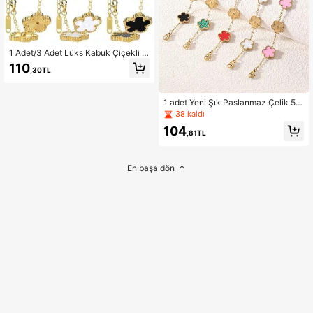
1 Adet/3 Adet Lüks Kabuk Çiçekli K
üpe ve Kolye Seti, Kadınlar İçin Siy
110
,30TL
ah ve Beyaz Paslanmaz Çelik Kişis
elleştirilmiş Takı Seti
1 adet Yeni Şık Paslanmaz Çelik 5 Y
apraklı Çiçek ve Sedef Bileklik, 18K
38 kaldı
Vakum Kaplama, Yapay Elmas İşlem
104
eli, Solmayan
,81TL
En başa dön