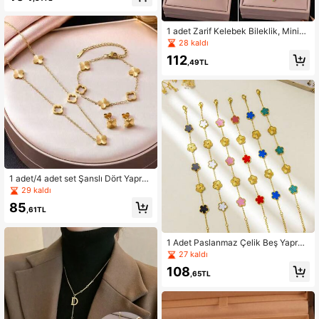
1 adet Zarif Kelebek Bileklik, Minim
alist Lüks Çok Yönlü Paslanmaz Çel
28 kaldı
ik Kadın Takısı
112
,49TL
1 adet/4 adet set Şanslı Dört Yaprak
lı Yonca Çiçeği Oyma Bileklik Kolye
29 kaldı
Küpe Titanyum Çelik 18K Takı Seti
85
,61TL
1 Adet Paslanmaz Çelik Beş Yaprak
lı Çiçek Sedef Bileklik, Vakum Kapl
27 kaldı
ama, Solmaya Dayanıklı Takı
108
,65TL