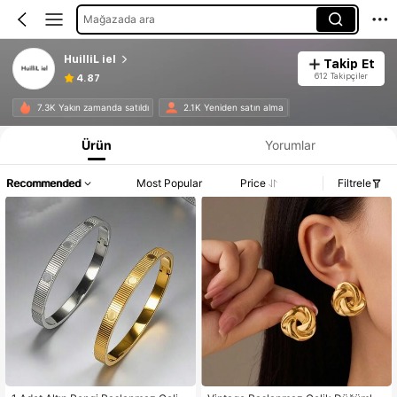
Mağazada ara
HuilliL iel
Takip Et
612 Takipçiler
4.87
7.3K Yakın zamanda satıldı
2.1K Yeniden satın alma
Ürün
Yorumlar
Recommended
Most Popular
Price
Filtrele