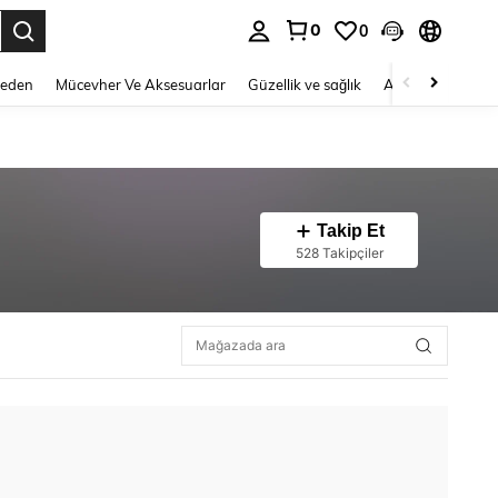
0
0
 to select.
Beden
Mücevher Ve Aksesuarlar
Güzellik ve sağlık
Ayakkabı
Ev T
Takip Et
528 Takipçiler