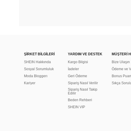
ŞİRKET BİLGİLERİ
YARDIM VE DESTEK
MÜŞTERİ H
SHEIN Hakkında
Kargo Bilgisi
Bize Ulaşın
Sosyal Sorumluluk
İadeler
Ödeme ve Ve
Moda Bloggerı
Geri Ödeme
Bonus Pua
Kariyer
Sipariş Nasıl Verilir
Sıkça Sorul
Sipariş Nasıl Takip
Edilir
Beden Rehberi
SHEIN VIP