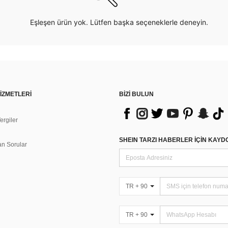
Eşleşen ürün yok. Lütfen başka seçeneklerle deneyin.
İZMETLERİ
BİZİ BULUN
rgiler
n
SHEIN TARZI HABERLER IÇIN KAY
an Sorular
TR + 90
TR + 90