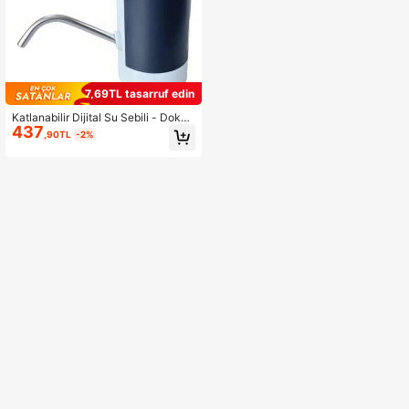
7,69TL tasarruf edin
Katlanabilir Dijital Su Sebili - Dokun
437
matik Ekran, Parmak İzi Tanıma, Ma
,90TL
-2%
den Suyu ve Şişelenmiş Su ile Uyu
mlu - Ev Çözümü - Kullanımı ve Te
mizliği Kolay