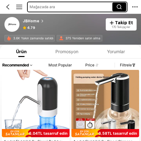
Mağazada ara
JBHome
Takip Et
170 Takipçiler
4.79
3.6K Yakın zamanda satıldı
375 Yeniden satın alma
Ürün
Promosyon
Yorumlar
Recommended
Most Popular
Price
Filtrele
6,04TL tasarruf edin
6,58TL tasarruf edin