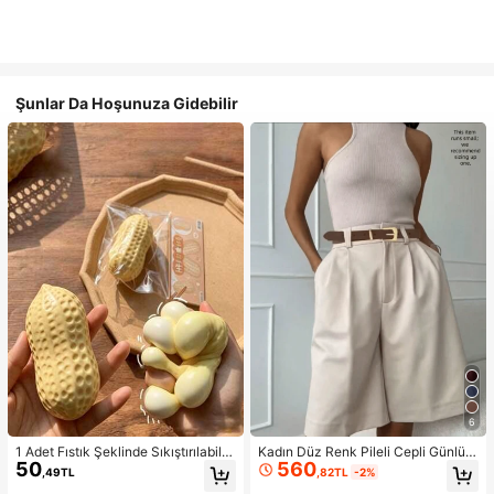
Şunlar Da Hoşunuza Gidebilir
6
1 Adet Fıstık Şeklinde Sıkıştırılabilir
Kadın Düz Renk Pileli Cepli Günlük
50
560
Stres Oyuncağı, Ofis Rahatlaması v
Çok Yönlü Yazlık Şort, Zahmetsiz S
,49TL
,82TL
-2%
e Parti Etkileşimi İçin Uygun, Doğu
til