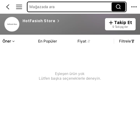
Mağazada ara
HotFasioh Store
Takip Et
9 Takipçiler
Öner
En Popüler
Fiyat
Filtrele
Eşleşen ürün yok
Lütfen başka seçeneklerle deneyin.