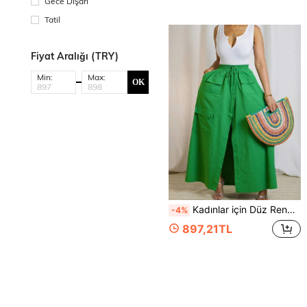
Gece Dışarı
Tatil
Fiyat Aralığı (TRY)
Min:
Max:
OK
Kadınlar için Düz Renk Uzun Etek, Rahat Elastik Bel, Cepli A Kesim Etek, Yaz Tatili ve İlkbahar Giyimi İçin Uygundur
-4%
897,21TL