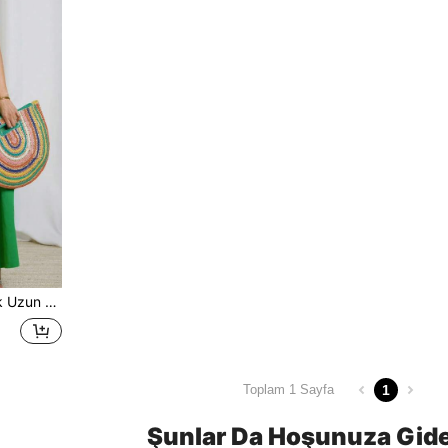
lkbahar Giyimi İçin Uygundur
1
Toplam 1 Sayfa
Şunlar Da Hoşunuza Gide