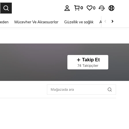
0
0
 to select.
Beden
Mücevher Ve Aksesuarlar
Güzellik ve sağlık
Ayakkabı
Ev T
Takip Et
74 Takipçiler