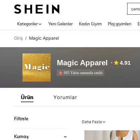
çant
Use up 
Kategoriler
Yeni Gelenler
Kadın Giyim
Plaj giyimleri
E
Giriş
Magic Apparel
/
Magic Apparel
4.91
695 Yakın zamanda satıldı
Ürün
Yorumlar
Filtrele
Daha Fazla
Kumaş