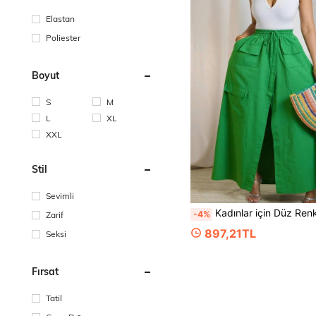
Elastan
Poliester
Boyut
S
M
L
XL
XXL
Stil
Sevimli
Kadınlar için Düz Renk Uzun Etek, Rahat Elastik Bel, Cepli A Kesim Etek, Yaz Tatili ve İ
-4%
Zarif
897,21TL
Seksi
Fırsat
Tatil