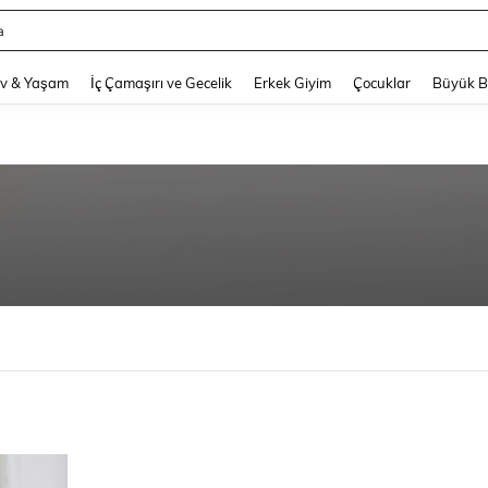
a
and down arrow keys to navigate search Son arama and Keşif Arama. Press Enter
v & Yaşam
İç Çamaşırı ve Gecelik
Erkek Giyim
Çocuklar
Büyük 