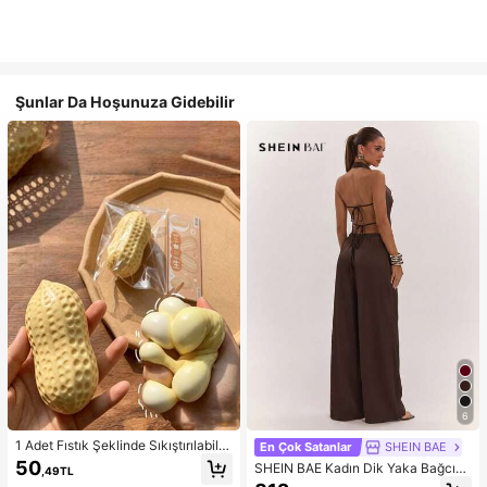
Şunlar Da Hoşunuza Gidebilir
6
1 Adet Fıstık Şeklinde Sıkıştırılabilir
En Çok Satanlar
SHEIN BAE
Stres Oyuncağı, Ofis Rahatlaması v
50
SHEIN BAE Kadın Dik Yaka Bağcıklı
,49TL
e Parti Etkileşimi İçin Uygun, Doğu
Günlük Düz Renk Moda Takımı, Ra