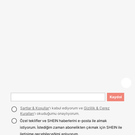
Kaydol
Şartlar & Koşullar
'ı kabul ediyorum ve
Gizlilik & Çerez
Kuralları
'ı okuduğumu onaylıyorum.
Özel teklifler ve SHEIN haberlerini e-posta ile almak
istiyorum. İstediğim zaman abonelikten çıkmak için SHEIN ile
iletişime geçebileceğimi anlıyorum.