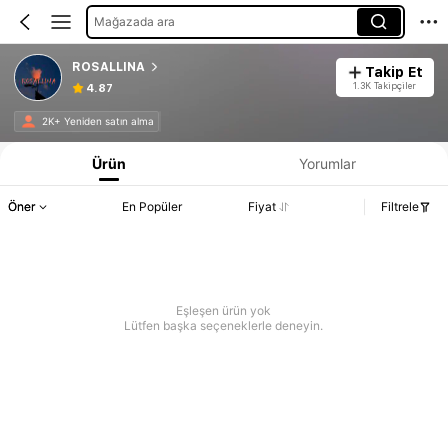
Mağazada ara
ROSALLINA
Takip Et
1.3K Takipçiler
4.87
2K+ Yeniden satın alma
Ürün
Yorumlar
Öner
En Popüler
Fiyat
Filtrele
Eşleşen ürün yok
Lütfen başka seçeneklerle deneyin.