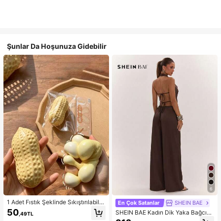
Şunlar Da Hoşunuza Gidebilir
6
1 Adet Fıstık Şeklinde Sıkıştırılabilir
En Çok Satanlar
SHEIN BAE
Stres Oyuncağı, Ofis Rahatlaması v
50
SHEIN BAE Kadın Dik Yaka Bağcıklı
,49TL
e Parti Etkileşimi İçin Uygun, Doğu
Günlük Düz Renk Moda Takımı, Ra