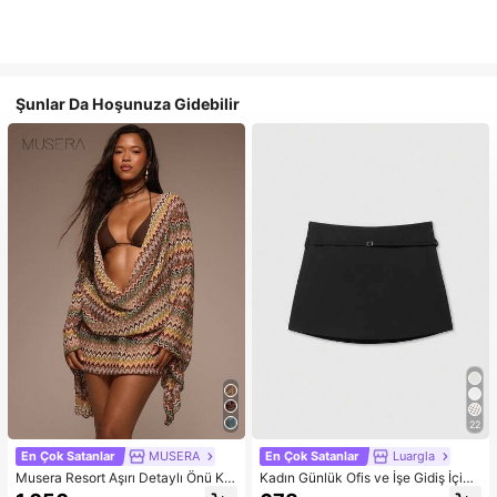
Şunlar Da Hoşunuza Gidebilir
22
En Çok Satanlar
MUSERA
En Çok Satanlar
Luargla
Musera Resort Aşırı Detaylı Önü Ka
Kadın Günlük Ofis ve İşe Gidiş İçin
püşonlu Uzun Kollu Dokulu Desenli
Minimalist Düz Renk Tokalı Kemerli