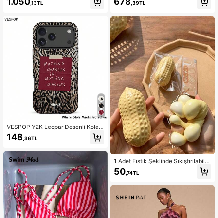
1.050
678
,13TL
,39TL
Tığ İşi Çizgili Mini Elbise Boho Festi
Skort, Siyah Yazlık, İşten Hafta Son
val Tatil Plaj Giyim Yaz Tatili Şirin Z
una
arif İbiza Bahar Karnavalı
VESPOP Y2K Leopar Desenli Kolaj
- 2'si 1 Arada Telefon Kılıfı, 17/16/1
148
,36TL
5/14/13/12/11 Pro Max/Pro Plus/12
Mini/13 Mini, Galaxy S26 S25 S24
S23 S22 S21 Plus Ultra, Pixel 8 9 10
ile Uyumlu (Leopar Desenli Kolaj +
1 Adet Fıstık Şeklinde Sıkıştırılabilir
Raw Slogan)
Stres Oyuncağı, Ofis Rahatlaması v
50
,74TL
e Parti Etkileşimi İçin Uygun, Doğu
m Günü, Tatil ve Aile Toplantıları İçi
n Hediye, Stres Giderici