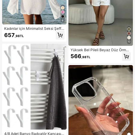
6
Kadınlar için Minimalist Seksi Şeffa
f Hafif Plaj Tatili Genişleyen Kollu Sı
657
,98TL
rtı Açık Düz Renk Vücuda Oturan M
ini Elbise, İlkbahar/Yaz Beyaz
10
Yüksek Bel Pileli Beyaz Düz Örme
Günlük Geniş Paça Şort, Kemersiz,
566
,98TL
Yazlık Ofis Giyimine Uygun, Smart
Casual
4/8 Adet Banyo Radyatör Kancası,