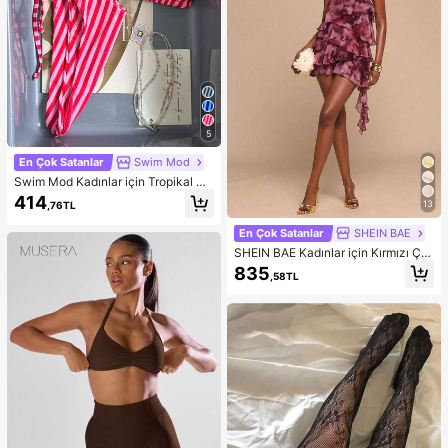
5
En Çok Satanlar
Swim Mod
Swim Mod Kadınlar için Tropikal Se
vimli Çizgili Baskılı Askılı Bağlamalı
414
13
,76TL
İki Parçalı Bikini Takımı, Günlük Plaj
Partisi
En Çok Satanlar
SHEIN BAE
SHEIN BAE Kadınlar için Kırmızı Çiç
ekli Batik Desenli Askılı Yaka Fırfırlı
835
,58TL
Etekli Mini Elbise, Parti, Tatil, Ziyafe
t, Düğün, Gece Dışarı Çıkma, Roma
ntik Buluşma, İlkbahar/Yaz İçin Uyg
undur