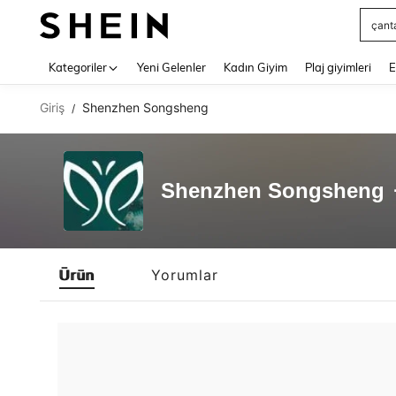
çant
Use up 
Kategoriler
Yeni Gelenler
Kadın Giyim
Plaj giyimleri
E
Giriş
Shenzhen Songsheng
/
Shenzhen Songsheng
Ürün
Yorumlar