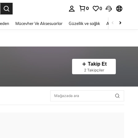
0
0
 to select.
Beden
Mücevher Ve Aksesuarlar
Güzellik ve sağlık
Ayakkabı
Ev T
Takip Et
2 Takipçiler