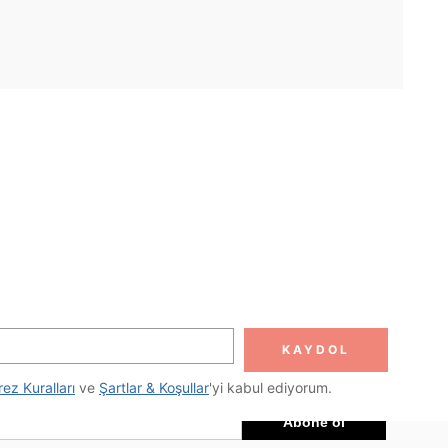
UYGULAMA
DOLUN
Abone ol
KAYDOL
Abone Ol
rez Kuralları
 ve 
Şartlar & Koşullar
'yi kabul ediyorum.
Abone ol