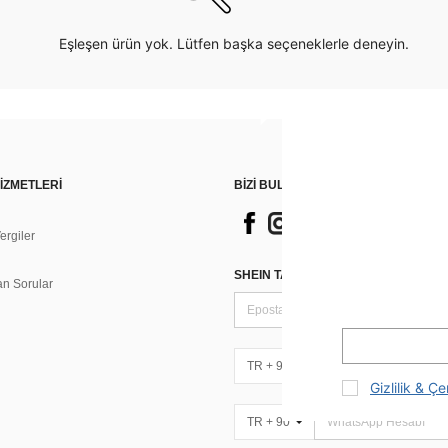
Eşleşen ürün yok. Lütfen başka seçeneklerle deneyin.
İZMETLERİ
BİZİ BULUN
rgiler
n
SHEIN TARZI HABERLER IÇIN KAY
an Sorular
TR + 90
Gizlilik & Çe
TR + 90