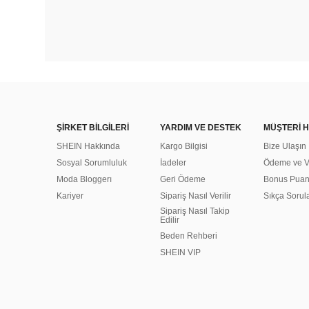
ŞİRKET BİLGİLERİ
YARDIM VE DESTEK
MÜŞTERİ H
SHEIN Hakkında
Kargo Bilgisi
Bize Ulaşın
Sosyal Sorumluluk
İadeler
Ödeme ve Ve
Moda Bloggerı
Geri Ödeme
Bonus Pua
Kariyer
Sipariş Nasıl Verilir
Sıkça Sorul
Sipariş Nasıl Takip
Edilir
Beden Rehberi
SHEIN VIP