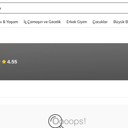
a
and down arrow keys to navigate search Son arama and Keşif Arama. Press Enter
v & Yaşam
İç Çamaşırı ve Gecelik
Erkek Giyim
Çocuklar
Büyük 
4.55