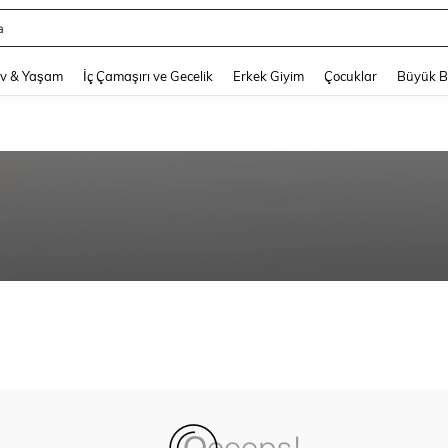
a
and down arrow keys to navigate search Son arama and Keşif Arama. Press Enter
v & Yaşam
İç Çamaşırı ve Gecelik
Erkek Giyim
Çocuklar
Büyük 