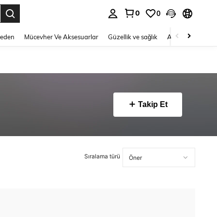
0
0
 to select.
Beden
Mücevher Ve Aksesuarlar
Güzellik ve sağlık
Ayakkabı
Ev T
Takip Et
Sıralama türü