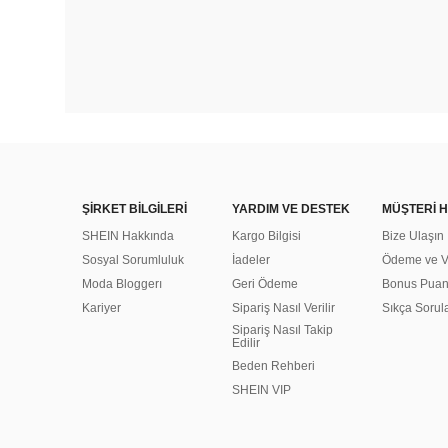
ŞİRKET BİLGİLERİ
YARDIM VE DESTEK
MÜŞTERİ H
SHEIN Hakkında
Kargo Bilgisi
Bize Ulaşın
Sosyal Sorumluluk
İadeler
Ödeme ve Ve
Moda Bloggerı
Geri Ödeme
Bonus Pua
Kariyer
Sipariş Nasıl Verilir
Sıkça Sorul
Sipariş Nasıl Takip
Edilir
Beden Rehberi
SHEIN VIP