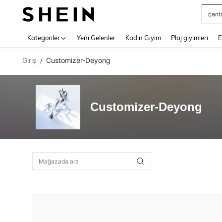
çant
Use up 
Kategoriler
Yeni Gelenler
Kadın Giyim
Plaj giyimleri
E
Giriş
Customizer-Deyong
/
Customizer-Deyong