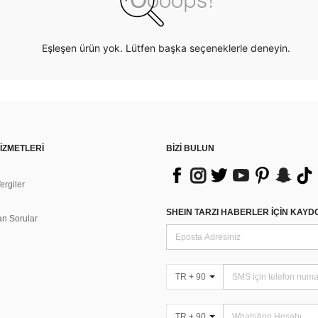
Eşleşen ürün yok. Lütfen başka seçeneklerle deneyin.
İZMETLERİ
BİZİ BULUN
rgiler
n
SHEIN TARZI HABERLER IÇIN KAY
an Sorular
TR + 90
TR + 90