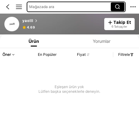
Mağazada ara
yaolll
Takip Et
6 Takipçiler
4.69
Ürün
Yorumlar
Öner
En Popüler
Fiyat
Filtrele
Eşleşen ürün yok
Lütfen başka seçeneklerle deneyin.