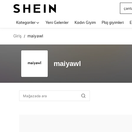
çant
Use up 
Kategoriler
Yeni Gelenler
Kadın Giyim
Plaj giyimleri
E
Giriş
maiyawl
/
maiyawl