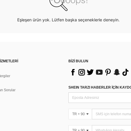
Eşleşen ürün yok. Lütfen başka seçeneklerle deneyin.
İZMETLERİ
BİZİ BULUN
rgiler
n
SHEIN TARZI HABERLER IÇIN KAY
an Sorular
TR + 90
TR + 90