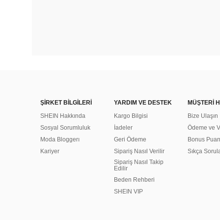
ŞİRKET BİLGİLERİ
YARDIM VE DESTEK
MÜŞTERİ H
SHEIN Hakkında
Kargo Bilgisi
Bize Ulaşın
Sosyal Sorumluluk
İadeler
Ödeme ve Ve
Moda Bloggerı
Geri Ödeme
Bonus Pua
Kariyer
Sipariş Nasıl Verilir
Sıkça Sorul
Sipariş Nasıl Takip
Edilir
Beden Rehberi
SHEIN VIP