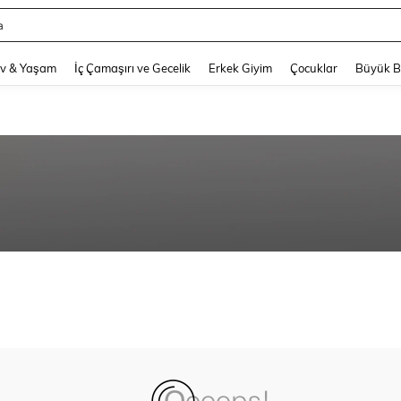
a
and down arrow keys to navigate search Son arama and Keşif Arama. Press Enter
v & Yaşam
İç Çamaşırı ve Gecelik
Erkek Giyim
Çocuklar
Büyük 