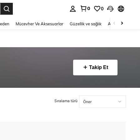
0
0
 to select.
Beden
Mücevher Ve Aksesuarlar
Güzellik ve sağlık
Ayakkabı
Ev T
Takip Et
Sıralama türü