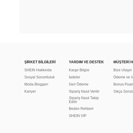
ŞİRKET BİLGİLERİ
YARDIM VE DESTEK
MÜŞTERİ H
SHEIN Hakkında
Kargo Bilgisi
Bize Ulaşın
Sosyal Sorumluluk
İadeler
Ödeme ve Ve
Moda Bloggerı
Geri Ödeme
Bonus Pua
Kariyer
Sipariş Nasıl Verilir
Sıkça Sorul
Sipariş Nasıl Takip
Edilir
Beden Rehberi
SHEIN VIP