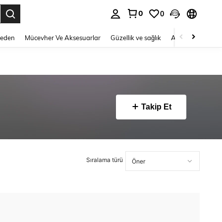
0
0
 to select.
Beden
Mücevher Ve Aksesuarlar
Güzellik ve sağlık
Ayakkabı
Ev T
Takip Et
Sıralama türü