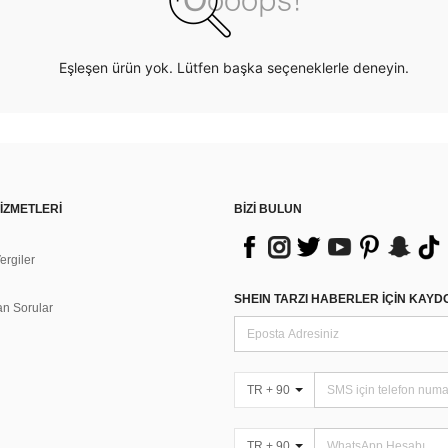
Eşleşen ürün yok. Lütfen başka seçeneklerle deneyin.
İZMETLERİ
BİZİ BULUN
rgiler
n
SHEIN TARZI HABERLER IÇIN KAY
an Sorular
TR + 90
TR + 90