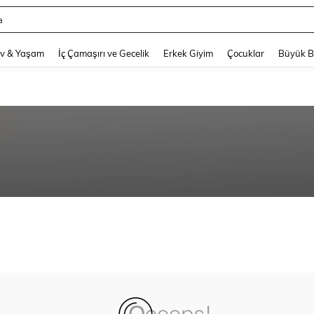
a
and down arrow keys to navigate search Son arama and Keşif Arama. Press Enter
v & Yaşam
İç Çamaşırı ve Gecelik
Erkek Giyim
Çocuklar
Büyük 