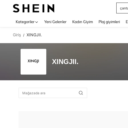
çant
Use up 
Kategoriler
Yeni Gelenler
Kadın Giyim
Plaj giyimleri
E
Giriş
XINGJII.
/
XINGJII.