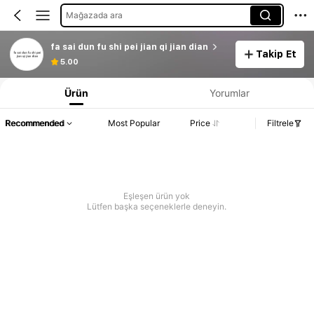
Mağazada ara
fa sai dun fu shi pei jian qi jian dian
Takip Et
5.00
Ürün
Yorumlar
Recommended
Most Popular
Price
Filtrele
Eşleşen ürün yok
Lütfen başka seçeneklerle deneyin.