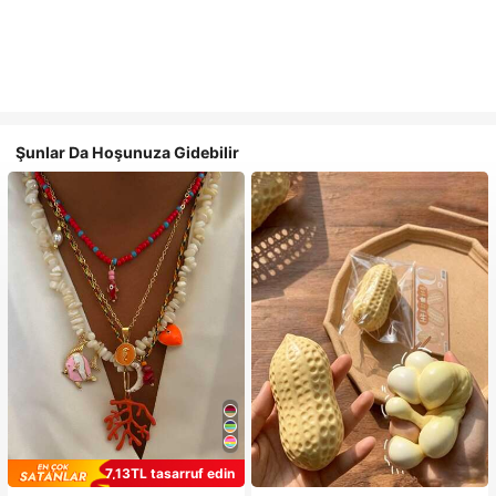
Şunlar Da Hoşunuza Gidebilir
7,13TL tasarruf edin