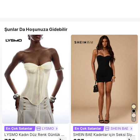
Şunlar Da Hoşunuza Gidebilir
13
En Çok Satanlar
LYSMO
En Çok Satanlar
SHEIN BAE
LYSMO Kadın Düz Renk Günlük Ku
SHEIN BAE Kadınlar için Seksi Siya
llanıma Uygun Çok Yönlü Straplez
h Dar Kesim Sütyen ve Uyumlu Dar